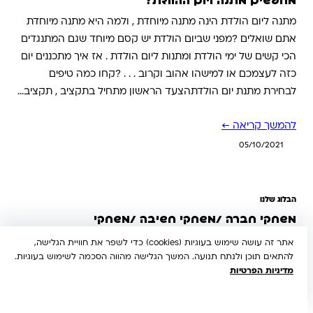
מחפשים מתנה ליום ההולדת?
מתנה ליום הולדת הינה מתנה מיוחדת , ולמה היא מתנה מיוחדת
אתם שואלים ?מפני שביום הולדת יש קסם מיוחד שגם המתנגדים
הכי קשים של ימי הולדת ומתנות ליום הולדת . אז איך מתכננים יום
כזה לעצמכם או למישהו אהוב וקרוב . . . ?קחו כמה טיפים
לבחירת מתנת יום הולדתהצעד הראשון מתחיל בתקציב , תקציב…
להמשך קריאה ←
05/10/2021
הבלוג שלנו
משחקי חברה /משחקי חשיבה /משחקי
קלפים/משחקי קופסה/משחקי לוח
אתר זה עושה שימוש בעוגיות (cookies) כדי לשפר את חוויית הגלישה,
להתאים תוכן ולנתח תנועה. המשך הגלישה מהווה הסכמה לשימוש בעוגיות.
משחקי חברה הם המשחקים הפופולריים והאהובים ביותר על
מדיניות הפרטיות
ילדים, לכן אם ברצונכם לרכוש מתנה לילדים שתשמח אותם ואף
הבנתי, מאשר/ת
תיתן להם ערך נוסף וחוויה בלתי נשכחת – משחקי קופסא הם
המתנה האידאלית ביותר עבורם. כיום רכישת מתנה ליום הולדת