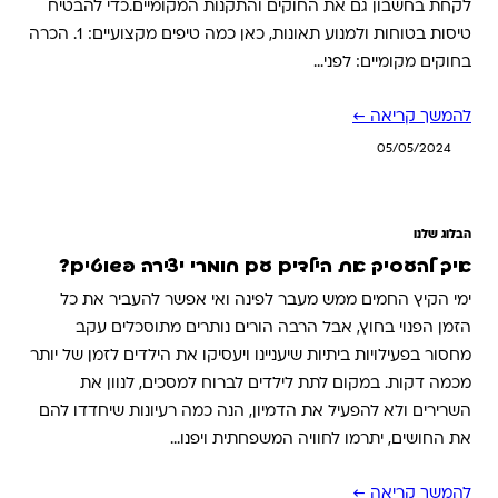
לקחת בחשבון גם את החוקים והתקנות המקומיים.כדי להבטיח
טיסות בטוחות ולמנוע תאונות, כאן כמה טיפים מקצועיים: 1. הכרה
בחוקים מקומיים: לפני…
להמשך קריאה ←
05/05/2024
הבלוג שלנו
איך להעסיק את הילדים עם חומרי יצירה פשוטים?
ימי הקיץ החמים ממש מעבר לפינה ואי אפשר להעביר את כל
הזמן הפנוי בחוץ, אבל הרבה הורים נותרים מתוסכלים עקב
מחסור בפעילויות ביתיות שיעניינו ויעסיקו את הילדים לזמן של יותר
מכמה דקות. במקום לתת לילדים לברוח למסכים, לנוון את
השרירים ולא להפעיל את הדמיון, הנה כמה רעיונות שיחדדו להם
את החושים, יתרמו לחוויה המשפחתית ויפנו…
להמשך קריאה ←