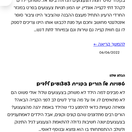
בקינדר טויס חנות הצעצועים הגדולה בישראל. משחקי ילדים
לקהל דתי לקנייה אונליין. יש המון חנויות צעצועים בפרט במגזר
החרדי הרעיון התחיל מעצם ההבנה שהציבור היינו ציבור סופר
אינטלגנטי מחושב וחכם ועל מנת לכבוש אותו היינו צריכים לספק
לו גם חווית קנייה גם שירות וגם ובמיוחד לתת דגש…
להמשך קריאה ←
06/06/2022
הבלוג שלנו
טעויות של הורים בקניית צעצועים לילדים
לא מבינים למה הילד לא משחק בצעצועים שלו? אולי פשוט הם
לא מתאימים לו. אז על מה צריך לשים לב לפני הקנייה הבאה?
ומאיזה טעויות כדאי להימנע כדי שהילד באמת יהנה מהצעצוע?
הורים רבים מתלוננים שהם קונים וקונים, אבל הילדים לאמתעניינים
בצעצועים.ישנה חשיבות גדולה להתאמת הצעצוע לגיל התינוק
ולשלב ההתפתחותי בו הוא נמצא ובנוסף לאופי…