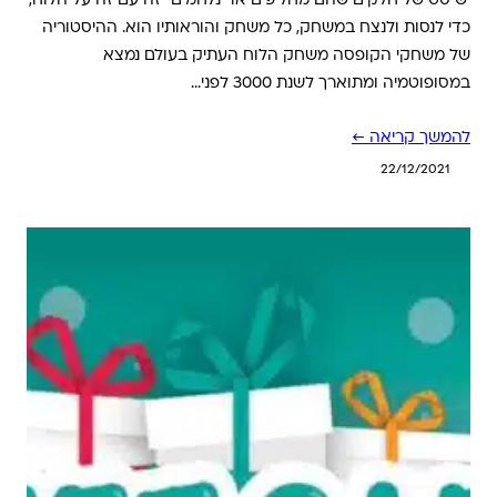
יש סט של חלקים שהם מחליפים או “נלחמים” זה עם זה על הלוח,
כדי לנסות ולנצח במשחק, כל משחק והוראותיו הוא. ההיסטוריה
של משחקי הקופסה משחק הלוח העתיק בעולם נמצא
במסופוטמיה ומתוארך לשנת 3000 לפני…
להמשך קריאה ←
22/12/2021