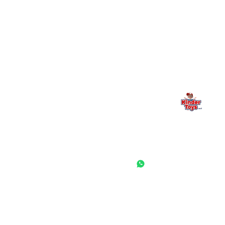
Kinder Toys היא לא רק חנות — היא בית למשחק, גילוי וחיבור
משפחתי. אם משהו לא ברור, חסר, או אתם פשוט רוצים להתייעץ
— אנחנו כאן. תמיד.
החנות המובילה לצעצועים, מכשירי כתיבה, חומרי יצירה וציוד לגני ילדים
ובתי ספר. שירות אישי, מחירים הוגנים ואלפי לקוחות מרוצים.
◎
f
ראשי
גננות ומוסדות
הסיפור שלנו
התחבר / הרשם
שאלות ותשובות
משאלות