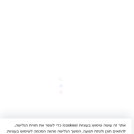
לקוחות מספרים
מועדון לקוחות
תקנון האתר
ביטול עסקה
משלוחים והחזרות
מדיניות פרטיות
הצהרת נגישות
הבלוג של קינדי
יצירת קשר
חדשות ועדכונים
צרו קשר
הבלוג שלנו
03-5293383
המבצעים החמים
office@kindertoys.co.il
החדשים והמומלצים
הרב יעקב לנדא 7, בני ברק
סטטוס הזמנה
א'-ה' 10:00-21:00 • ו' 10:00-
14:00
אתר זה עושה שימוש בעוגיות (cookies) כדי לשפר את חוויית הגלישה,
© 2026 קינדר טויס • כל הזכויות שמורות •
הצהרת נגישות
להתאים תוכן ולנתח תנועה. המשך הגלישה מהווה הסכמה לשימוש בעוגיות.
UX/UI & Dev by
Multi Digital