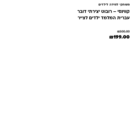
משחקי למידה לילדים
קווינסי – רובוט יצירתי דובר
עברית המלמד ילדים לצייר
שלב אחר שלב
₪
300.00
המחיר המקורי היה: ₪300.00.
המחיר הנוכחי הוא: ₪199.00.
₪
199.00
שאלות ותשובות
אנחנו יודעים שלקנות אונליין זה עניין של אמון. במיוחד כשמדובר
במשחקים ומתנות לילדים — משהו שחייב להיות מדויק, איכותי
ומתאים באמת. ב-Kinder Toys תמצאו שירות אישי, ליווי והכוונה
מהלב — מההזמנה ועד שהחנות מגיעה לידיים שלכם. אנחנו כאן
כדי שתוכלו להזמין ברוגע, בביטחון ובשמחה.