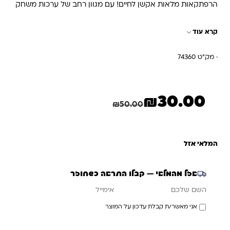
הרפתקאות מלאות אקשן לחיים! עם מגוון רחב של ערכות משחק
באיכות גבוהה, Power Planet מעוררת השראה לילדים לחקור
קרא עוד
את היצירתיות שלהם וליצור סיפורים משלהם.
· מק"ט 74360
₪
30.00
המחיר הנוכחי הוא: ₪30.00.
המחיר המקורי היה: ₪50.00.
חיסכון
20.00
₪
₪
50.00
המלאי אזל
אזל מהמלאי — קבלו התראה כשחוזר
אימייל
השם שלכם
אני מאשר/ת קבלת עדכון על המוצר
עדכנו אותי כשחוזר