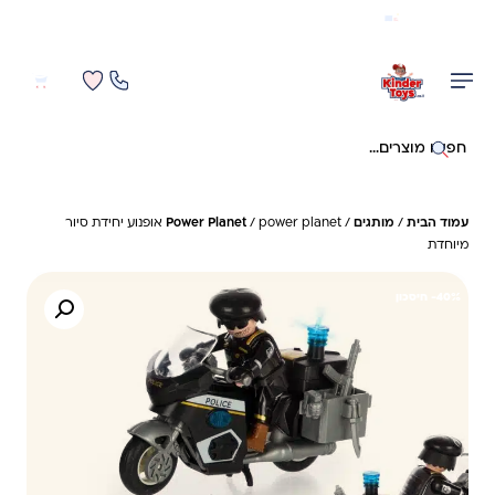
משלוח מהיר חינם בקניה מעל 299 ₪ (למעט ריהוט)
0
0
חיפוש באתר
עמוד הבית
/
מותגים
/
Power Planet
/ power planet אופנוע יחידת סיור
מיוחדת
40%- חיסכון