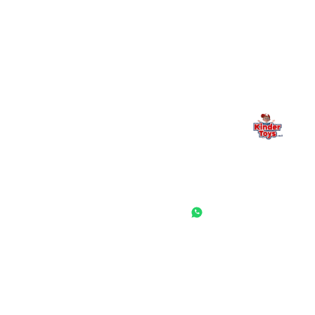
Kinder Toys היא לא רק חנות — היא בית למשחק, גילוי וחיבור
משפחתי. אם משהו לא ברור, חסר, או אתם פשוט רוצים להתייעץ
— אנחנו כאן. תמיד.
החנות המובילה לצעצועים, מכשירי כתיבה, חומרי יצירה וציוד לגני ילדים
ובתי ספר. שירות אישי, מחירים הוגנים ואלפי לקוחות מרוצים.
◎
f
ראשי
גננות ומוסדות
הסיפור שלנו
התחבר / הרשם
שאלות ותשובות
משאלות
לקוחות מספרים