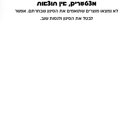
מצטערים, אין תוצאות
לא נמצאו מוצרים שתואמים את הסינון שבחרתם. אפשר
לבטל את הסינון ולנסות שוב.
שאלות ותשובות
אנחנו יודעים שלקנות אונליין זה עניין של אמון. במיוחד כשמדובר
במשחקים ומתנות לילדים — משהו שחייב להיות מדויק, איכותי
ומתאים באמת. ב-Kinder Toys תמצאו שירות אישי, ליווי והכוונה
מהלב — מההזמנה ועד שהחנות מגיעה לידיים שלכם. אנחנו כאן
כדי שתוכלו להזמין ברוגע, בביטחון ובשמחה.