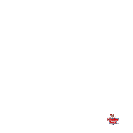
חיפשתי באתר משחק/מוצר מסוים והוא אזל מהמלאי. מה
+
עושים?
+
יש חנות פיזית? איפה היא ומתי אפשר לבקר בה?
מילה אחרונה, מהלב
Kinder Toys היא לא רק חנות — היא בית למשחק, גילוי וחיבור
משפחתי. אם משהו לא ברור, חסר, או אתם פשוט רוצים להתייעץ
— אנחנו כאן. תמיד.