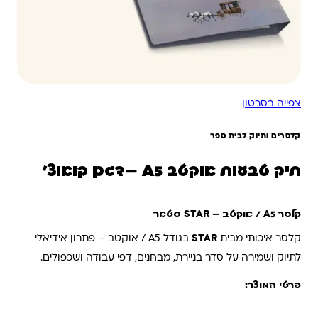
צפייה בסרטון
קלסרים ותיוק לבית ספר
תיק טבעות אוקטב A5 –דגם קואוצ'
קלסר A5 / אוקטב – STAR סטאר
קלסר איכותי מבית
STAR
בגודל A5 / אוקטב – פתרון אידיאלי
לתיוק ושמירה על סדר בניירת, מבחנים, דפי עבודה ושכפולים.
פרטי המוצר: