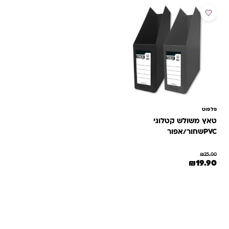
מבצע
פלפוט
טאץ משולש קטלוגי
PVCשחור/אפור
₪
25.00
המחיר המקורי היה: ₪25.00.
המחיר הנוכחי הוא: ₪19.90.
₪
19.90