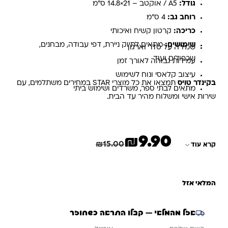
גודל:
A5 / אוקטב – 21×14.8 ס"מ
רוחב גב:
4 ס"מ
כריכה:
קרטון קשיח ואיכותי
שימושים:
מתאים לתיוק ניירת, דפי עבודה, מבחנים,
שמירה על סדר וארגון
שכפולים ועוד
עמידות גבוהה לאורך זמן
עיצוב קלאסי ונוח לשימוש
בקינדר טויס
תמצאו את כל מוצרי STAR במחירים משתלמים, עם
מתאים לבתי ספר, משרדים ושימוש ביתי
שירות אישי ומשלוח מהיר עד הבית.
₪
9.90
המחיר הנוכחי הוא: ₪9.90.
המחיר המקורי היה: ₪15.00.
חיסכון
5.10
₪
₪
15.00
קרא עוד
המלאי אזל
אזל מהמלאי — קבלו התראה כשחוזר
אימייל
השם שלכם