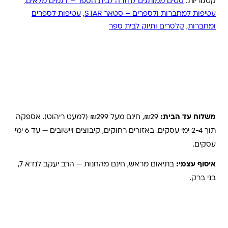
קטגוריות:
סטים ממותגים לחזרה לבית הספר – דגמים מלאים
,
עטיפות למחברות ולספרים – סטאר STAR
,
עטיפות לספרים
ומחברות
,
קלסרים ותיוק לבית ספר
משלוחים והחזרות
משלוח עד הבית:
₪29, חינם מעל ₪299 (למעט ריהוט). אספקה
תוך 2-4 ימי עסקים. באזורים רחוקים, קיבוצים ויישובים — עד 6 ימי
עסקים.
איסוף עצמי:
בתיאום מראש, חינם מהחנות — הרב יעקב לנדא 7,
בני ברק.