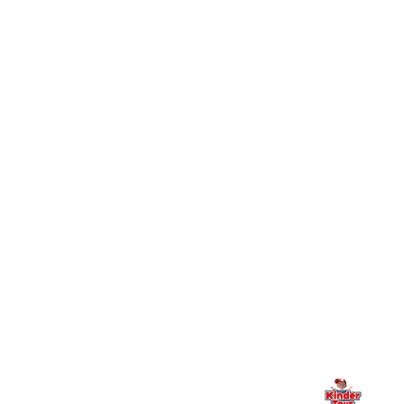
מהם היתרונות של הצטרפות למועדון הלקוחות של Kinder
+
Toys וכיצד מצטרפים?
חיפשתי באתר משחק/מוצר מסוים והוא אזל מהמלאי. מה
+
עושים?
+
יש חנות פיזית? איפה היא ומתי אפשר לבקר בה?
מילה אחרונה, מהלב
Kinder Toys היא לא רק חנות — היא בית למשחק, גילוי וחיבור
משפחתי. אם משהו לא ברור, חסר, או אתם פשוט רוצים להתייעץ
— אנחנו כאן. תמיד.