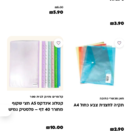
5
₪
8.00
מתוך 5
המחיר המקורי היה: ₪8.00.
המחיר הנוכחי הוא: ₪5.90.
₪
5.90
מבוסס על
דירוגים של
לקוחות
₪
3.90
קלסרים ותיוק לבית ספר
חאן מכשרי כתיבה
קטלוג אינדקס A5 חצי שקוף
תקיה לחצנית צבע כחול A4
מחורר 40 דף – פלסטיק גמיש
₪
10.00
₪
2.90