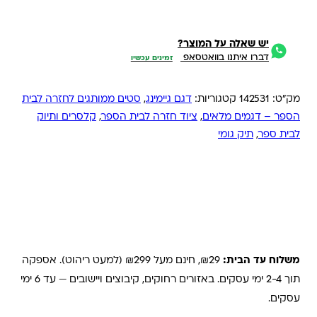
יש שאלה על המוצר?
דברו איתנו בוואטסאפ
זמינים עכשיו
מק"ט:
142531
קטגוריות:
דגם גיימינג
,
סטים ממותגים לחזרה לבית
הספר – דגמים מלאים
,
ציוד חזרה לבית הספר
,
קלסרים ותיוק
לבית ספר
,
תיק גומי
משלוחים והחזרות
משלוח עד הבית:
₪29, חינם מעל ₪299 (למעט ריהוט). אספקה
תוך 2-4 ימי עסקים. באזורים רחוקים, קיבוצים ויישובים — עד 6 ימי
עסקים.