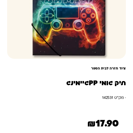
ציוד חזרה לבית הספר
תיק גומי PPגיימינג
· מק"ט 142531
₪
17.90