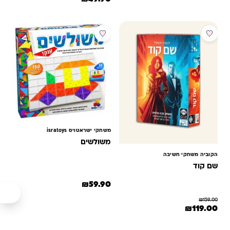
מבוסס על
דירוגים של
לקוחות
מבצע
משחקי ישראטויס isratoys
משולשים
הקוביה משחקי חשיבה
שם קוד
₪
59.90
₪
159.00
המחיר המקורי היה: ₪159.00.
המחיר הנוכחי הוא: ₪119.00.
₪
119.00