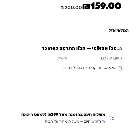
₪
159.00
המחיר הנוכחי הוא: ₪159.00.
המחיר המקורי היה: ₪200.00.
חיסכון
41.00
₪
₪
200.00
המלאי אזל
אזל מהמלאי — קבלו התראה כשחוזר
אימייל
השם שלכם
אני מאשר/ת קבלת עדכון על המוצר
עדכנו אותי כשחוזר
משלוח חינם בהזמנה מעל ₪299 (למעט ריהוט)
הזמינו היום — משלוח מהיר עד הבית