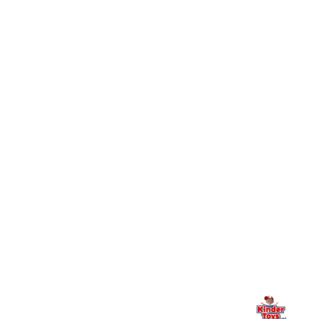
מהם היתרונות של הצטרפות למועדון הלקוחות של Kinder
+
Toys וכיצד מצטרפים?
חיפשתי באתר משחק/מוצר מסוים והוא אזל מהמלאי. מה
+
עושים?
+
יש חנות פיזית? איפה היא ומתי אפשר לבקר בה?
מילה אחרונה, מהלב
Kinder Toys היא לא רק חנות — היא בית למשחק, גילוי וחיבור
משפחתי. אם משהו לא ברור, חסר, או אתם פשוט רוצים להתייעץ
— אנחנו כאן. תמיד.