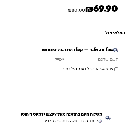
₪
69.90
המחיר הנוכחי הוא: ₪69.90.
המחיר המקורי היה: ₪80.00.
חיסכון
10.10
₪
₪
80.00
המלאי אזל
אזל מהמלאי — קבלו התראה כשחוזר
אימייל
השם שלכם
אני מאשר/ת קבלת עדכון על המוצר
עדכנו אותי כשחוזר
משלוח חינם בהזמנה מעל ₪299 (למעט ריהוט)
הזמינו היום — משלוח מהיר עד הבית