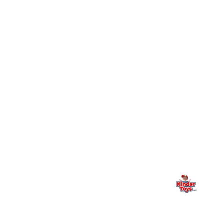
חיפשתי באתר משחק/מוצר מסוים והוא אזל מהמלאי. מה
+
עושים?
+
יש חנות פיזית? איפה היא ומתי אפשר לבקר בה?
מילה אחרונה, מהלב
Kinder Toys היא לא רק חנות — היא בית למשחק, גילוי וחיבור
משפחתי. אם משהו לא ברור, חסר, או אתם פשוט רוצים להתייעץ
— אנחנו כאן. תמיד.
החנות המובילה לצעצועים, מכשירי כתיבה, חומרי יצירה וציוד לגני ילדים