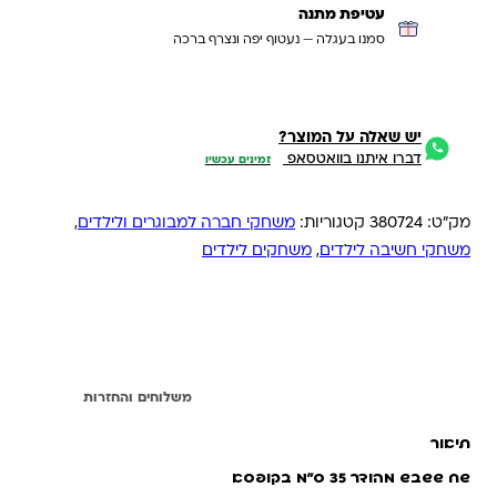
עטיפת מתנה
סמנו בעגלה — נעטוף יפה ונצרף ברכה
יש שאלה על המוצר?
דברו איתנו בוואטסאפ
זמינים עכשיו
מק"ט:
380724
קטגוריות:
משחקי חברה למבוגרים ולילדים
,
משחקי חשיבה לילדים
,
משחקים לילדים
תיאור
משלוחים והחזרות
תיאור
שח ששבש מהודר 35 ס"מ בקופסא