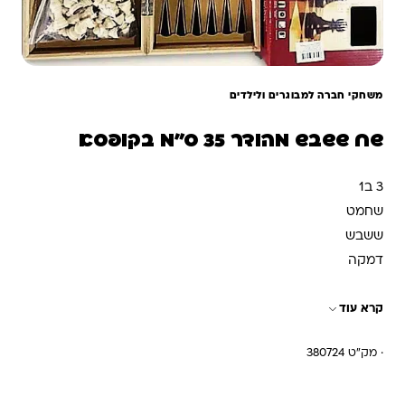
משחקי חברה למבוגרים ולילדים
שח ששבש מהודר 35 ס"מ בקופסא
3 ב1
שחמט
ששבש
דמקה
קרא עוד
· מק"ט 380724