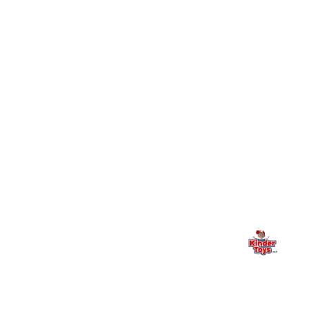
+
עושים?
+
יש חנות פיזית? איפה היא ומתי אפשר לבקר בה?
מילה אחרונה, מהלב
Kinder Toys היא לא רק חנות — היא בית למשחק, גילוי וחיבור
משפחתי. אם משהו לא ברור, חסר, או אתם פשוט רוצים להתייעץ
— אנחנו כאן. תמיד.
החנות המובילה לצעצועים, מכשירי כתיבה, חומרי יצירה וציוד לגני ילדים
ובתי ספר. שירות אישי, מחירים הוגנים ואלפי לקוחות מרוצים.