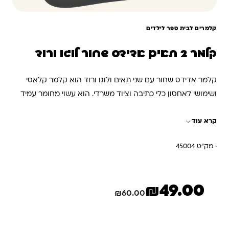
קלמרים לבית ספר לילדים
קלמר 2 תאים אדידס שחור לוגו ורוד
קלמר אדידס שחור עם שני תאים ולוגו ורוד הוא קלמר קלאסי
ושימושי לאחסון כלי כתיבה וציוד משרדי. הוא עשוי מחומר עמיד
וקל לניקוי, וכולל רוכסנים חזקים לסגירה מאובטחת. הלוגו הלבן
קרא עוד
של אדידס מוסיף טאץ' ספורטיבי ומסוגנן. הקלמר מתאים
לתלמידים, סטודנטים ואנשי מקצוע כאחד.
· מק"ט 45004
₪
49.00
המחיר הנוכחי הוא: ₪49.00.
המחיר המקורי היה: ₪60.00.
חיסכון
11.00
₪
₪
60.00