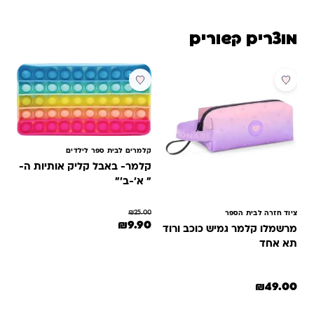
מוצרים קשורים
מבצע
קלמרים לבית ספר לילדים
קלמר- באבל קליק אותיות ה-
" א'-ב'"
₪
25.00
ציוד חזרה לבית הספר
המחיר המקורי היה: ₪25.00.
המחיר הנוכחי הוא: ₪9.90.
₪
9.90
מרשמלו קלמר גמיש כוכב ורוד
תא אחד
₪
49.00