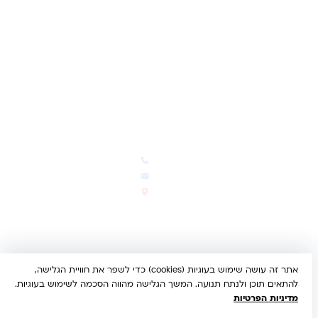
תקנון האתר
ביטול עסקה
משלוחים והחזרות
מדיניות פרטיות
הצהרת נגישות
הבלוג של קינדי
יצירת קשר
חדשות ועדכונים
צרו קשר
הבלוג שלנו
03-5293383
המבצעים החמים
office@kindertoys.co.il
החדשים והמומלצים
הרב יעקב לנדא 7, בני ברק
סטטוס הזמנה
א'-ה' 10:00-21:00 • ו' 10:00-
14:00
אתר זה עושה שימוש בעוגיות (cookies) כדי לשפר את חוויית הגלישה,
© 2026 קינדר טויס • כל הזכויות שמורות •
הצהרת נגישות
להתאים תוכן ולנתח תנועה. המשך הגלישה מהווה הסכמה לשימוש בעוגיות.
UX/UI & Dev by
Multi Digital
מדיניות הפרטיות
תשלום מאובטח:
Bit
PayPal
ISRACARD
MC
VISA