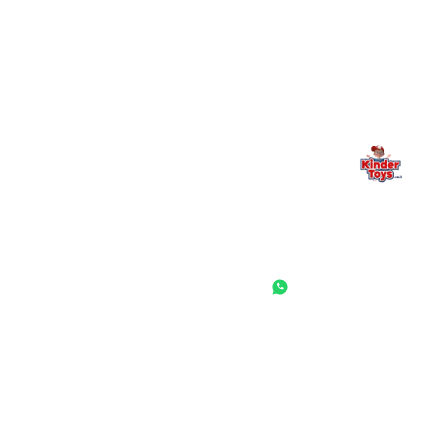
משפחתי. אם משהו לא ברור, חסר, או אתם פשוט רוצים להתייעץ
— אנחנו כאן. תמיד.
החנות המובילה לצעצועים, מכשירי כתיבה, חומרי יצירה וציוד לגני ילדים
ובתי ספר. שירות אישי, מחירים הוגנים ואלפי לקוחות מרוצים.
◎
f
ראשי
גננות ומוסדות
הסיפור שלנו
התחבר / הרשם
שאלות ותשובות
משאלות
לקוחות מספרים
מועדון לקוחות