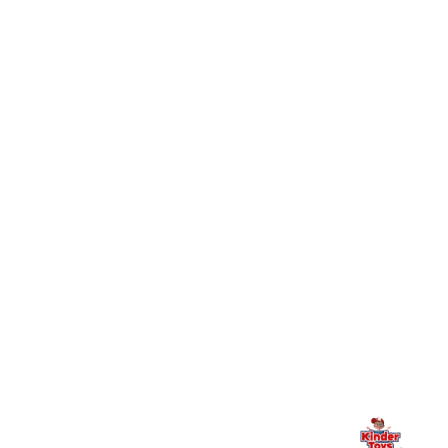
מהם היתרונות של הצטרפות למועדון הלקוחות של Kinder
+
Toys וכיצד מצטרפים?
חיפשתי באתר משחק/מוצר מסוים והוא אזל מהמלאי. מה
+
עושים?
+
יש חנות פיזית? איפה היא ומתי אפשר לבקר בה?
מילה אחרונה, מהלב
Kinder Toys היא לא רק חנות — היא בית למשחק, גילוי וחיבור
משפחתי. אם משהו לא ברור, חסר, או אתם פשוט רוצים להתייעץ
— אנחנו כאן. תמיד.