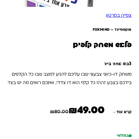
צפייה בסרטון
פוקסמיינד – FOXMIND
פלאש משחק קלפים
צבע אחד ביד
משחק דו-כיווני צבעוני שבו עליכם להגיע למצב שבו כל הקלפים
בידכם בצבע זהה! כל קלף הוא דו צדדי, ואינכם רואים מה יש בצד
השני. החליפו קלפים עם שחקנים אחרים, הפכו קלף מידכם וצרו
פלאש!
₪
49.00
המחיר הנוכחי הוא: ₪49.00.
המחיר המקורי היה: ₪80.00.
חיסכון
31.00
₪
₪
80.00
קרא עוד
במלאי