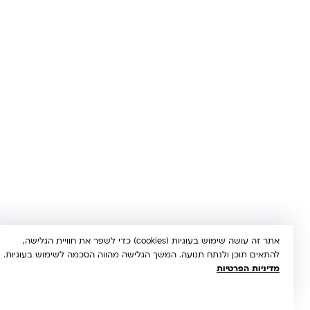
© 2026 קינדר טויס • כל הזכויות שמורות •
הצהרת נגישות
UX/UI & Dev by
Multi Digital
תשלום מאובטח:
Bit
PayPal
ISRACARD
MC
VISA
אתר זה עושה שימוש בעוגיות (cookies) כדי לשפר את חוויית הגלישה,
להתאים תוכן ולנתח תנועה. המשך הגלישה מהווה הסכמה לשימוש בעוגיות.
מדיניות הפרטיות
הבנתי, מאשר/ת