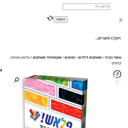
משלוח מהיר חינם בקניה מעל 299 ₪ (למעט ריהוט)
0
0
המשך
חיפוש באתר
עמוד הבית
/
משחקים לילדים
/
מותגים
/
פוקסמיינד משחקים
/ פלאש משחק
קלפים
39%- חיסכון