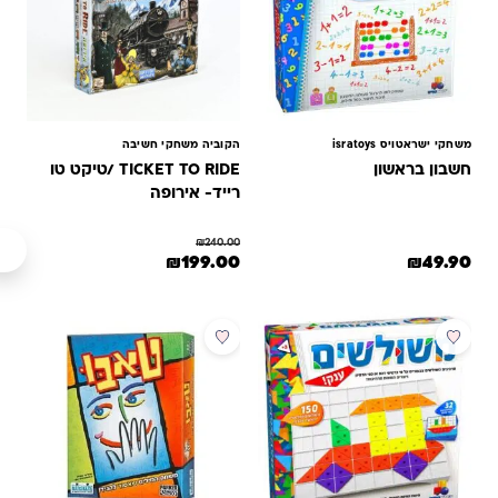
משחקי ישראטויס isratoys
הקוביה משחקי חשיבה
חשבון בראשון
TICKET TO RIDE /טיקט טו
רייד- אירופה
₪
240.00
המחיר המקורי היה: ₪240.00.
המחיר הנוכחי הוא: ₪199.00.
₪
199.00
₪
49.90
מבצע