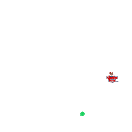
מילה אחרונה, מהלב
Kinder Toys היא לא רק חנות — היא בית למשחק, גילוי וחיבור
משפחתי. אם משהו לא ברור, חסר, או אתם פשוט רוצים להתייעץ
— אנחנו כאן. תמיד.
החנות המובילה לצעצועים, מכשירי כתיבה, חומרי יצירה וציוד לגני ילדים
ובתי ספר. שירות אישי, מחירים הוגנים ואלפי לקוחות מרוצים.
◎
f
ראשי
גננות ומוסדות