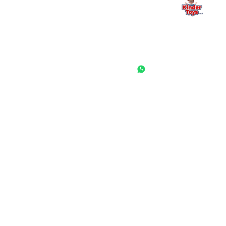
החנות המובילה לצעצועים, מכשירי כתיבה, חומרי יצירה וציוד לגני ילדים
ובתי ספר. שירות אישי, מחירים הוגנים ואלפי לקוחות מרוצים.
◎
f
ראשי
גננות ומוסדות
הסיפור שלנו
התחבר / הרשם
שאלות ותשובות
משאלות
לקוחות מספרים
מועדון לקוחות
תקנון האתר
ביטול עסקה
משלוחים והחזרות
מדיניות פרטיות
הצהרת נגישות
הבלוג של קינדי
יצירת קשר