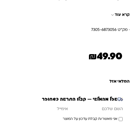
מדליקים.
קרא עוד
· מק"ט 7305-6873056
₪
49.90
המלאי אזל
אזל מהמלאי — קבלו התראה כשחוזר
אימייל
השם שלכם
אני מאשר/ת קבלת עדכון על המוצר
עדכנו אותי כשחוזר