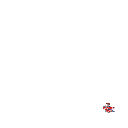
חיפשתי באתר משחק/מוצר מסוים והוא אזל מהמלאי. מה
+
עושים?
+
יש חנות פיזית? איפה היא ומתי אפשר לבקר בה?
מילה אחרונה, מהלב
Kinder Toys היא לא רק חנות — היא בית למשחק, גילוי וחיבור
משפחתי. אם משהו לא ברור, חסר, או אתם פשוט רוצים להתייעץ
— אנחנו כאן. תמיד.
החנות המובילה לצעצועים, מכשירי כתיבה, חומרי יצירה וציוד לגני ילדים