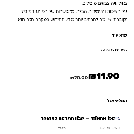
בשלושה צבעים מובילים.
על האיכות והעמידות הבלתי מתפשרות של המותג המוביל
‘קוברה’ אין מה להרחיב יותר מידי. החידוש במקרה הזה הוא
דווקא המחיר האטרקטיבי שכדאי לכם מאוד לנצל – הקליקו כעת
קרא עוד
והזמינו בקלות ובמהירות.
· מק"ט 643205
₪
11.90
המחיר הנוכחי הוא: ₪11.90.
המחיר המקורי היה: ₪20.00.
חיסכון
8.10
₪
₪
20.00
המלאי אזל
אזל מהמלאי — קבלו התראה כשחוזר
אימייל
השם שלכם