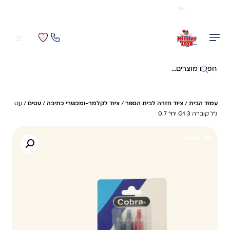
משלוח מהיר חינם בקניה מעל 299 ₪ (למעט ריהוט)
0
0
חיפוש באתר
עמוד הבית
/
ציוד חזרה לבית הספר
/
ציוד לקלמר-ומכשרי כתיבה
/
עטים
/ עט
ג'ל קוברה G1 3 יחי' 0.7
41%- חיסכון