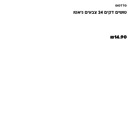
GIOTTO
טושים דקים 24 צבעים גיאטו
₪
14.90
שאלות ותשובות
אנחנו יודעים שלקנות אונליין זה עניין של אמון. במיוחד כשמדובר
במשחקים ומתנות לילדים — משהו שחייב להיות מדויק, איכותי
ומתאים באמת. ב-Kinder Toys תמצאו שירות אישי, ליווי והכוונה
מהלב — מההזמנה ועד שהחנות מגיעה לידיים שלכם. אנחנו כאן
כדי שתוכלו להזמין ברוגע, בביטחון ובשמחה.