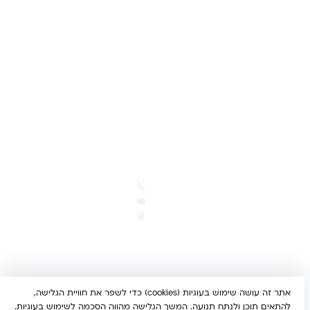
לקוחות מספרים
מועדון לקוחות
תקנון האתר
ביטול עסקה
משלוחים והחזרות
מדיניות פרטיות
הצהרת נגישות
הבלוג של קינדי
יצירת קשר
חדשות ועדכונים
צרו קשר
הבלוג שלנו
03-5293383
המבצעים החמים
office@kindertoys.co.il
החדשים והמומלצים
הרב יעקב לנדא 7, בני ברק
סטטוס הזמנה
א'-ה' 10:00-21:00 • ו' 10:00-
14:00
אתר זה עושה שימוש בעוגיות (cookies) כדי לשפר את חוויית הגלישה,
© 2026 קינדר טויס • כל הזכויות שמורות •
הצהרת נגישות
להתאים תוכן ולנתח תנועה. המשך הגלישה מהווה הסכמה לשימוש בעוגיות.