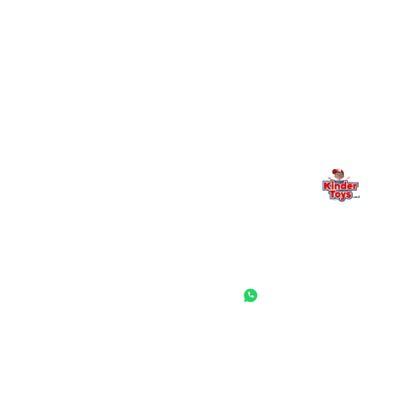
Kinder Toys היא לא רק חנות — היא בית למשחק, גילוי וחיבור
משפחתי. אם משהו לא ברור, חסר, או אתם פשוט רוצים להתייעץ
— אנחנו כאן. תמיד.
החנות המובילה לצעצועים, מכשירי כתיבה, חומרי יצירה וציוד לגני ילדים
ובתי ספר. שירות אישי, מחירים הוגנים ואלפי לקוחות מרוצים.
◎
f
ראשי
גננות ומוסדות
הסיפור שלנו
התחבר / הרשם
שאלות ותשובות
משאלות