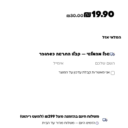
₪
19.90
המחיר הנוכחי הוא: ₪19.90.
המחיר המקורי היה: ₪30.00.
חיסכון
10.10
₪
₪
30.00
המלאי אזל
אזל מהמלאי — קבלו התראה כשחוזר
אימייל
השם שלכם
אני מאשר/ת קבלת עדכון על המוצר
עדכנו אותי כשחוזר
משלוח חינם בהזמנה מעל ₪299 (למעט ריהוט)
הזמינו היום — משלוח מהיר עד הבית