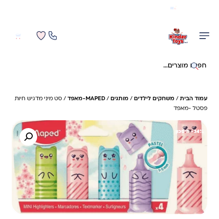
משלוח מהיר חינם בקניה מעל 299 ₪ (למעט ריהוט)
0
0
חיפוש באתר
עמוד הבית
/
משחקים לילדים
/
מותגים
/
MAPED-מאפד
/ סט מיני מדגיש חיות
פסטל -מאפד
34%- חיסכון