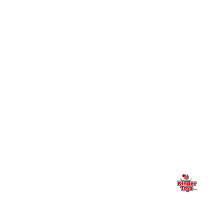
חיפשתי באתר משחק/מוצר מסוים והוא אזל מהמלאי. מה
+
עושים?
+
יש חנות פיזית? איפה היא ומתי אפשר לבקר בה?
מילה אחרונה, מהלב
Kinder Toys היא לא רק חנות — היא בית למשחק, גילוי וחיבור
משפחתי. אם משהו לא ברור, חסר, או אתם פשוט רוצים להתייעץ
— אנחנו כאן. תמיד.
החנות המובילה לצעצועים, מכשירי כתיבה, חומרי יצירה וציוד לגני ילדים