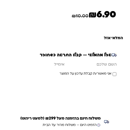
מתוך 5
מבוסס על
דירוגים של
₪
6.90
לקוחות
המחיר הנוכחי הוא: ₪6.90.
המחיר המקורי היה: ₪10.00.
חיסכון
3.10
₪
₪
10.00
המלאי אזל
אזל מהמלאי — קבלו התראה כשחוזר
אימייל
השם שלכם
אני מאשר/ת קבלת עדכון על המוצר
עדכנו אותי כשחוזר
משלוח חינם בהזמנה מעל ₪299 (למעט ריהוט)
הזמינו היום — משלוח מהיר עד הבית