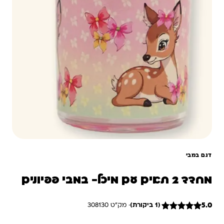
דגם במבי
מחדד 2 תאים עם מיכל- במבי פפיונים
5.0
(1 ביקורת)
· מק"ט 308130
1
מדורג
5