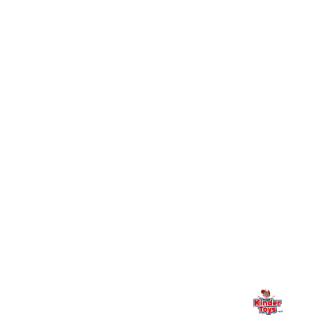
+
Toys וכיצד מצטרפים?
חיפשתי באתר משחק/מוצר מסוים והוא אזל מהמלאי. מה
+
עושים?
+
יש חנות פיזית? איפה היא ומתי אפשר לבקר בה?
מילה אחרונה, מהלב
Kinder Toys היא לא רק חנות — היא בית למשחק, גילוי וחיבור
משפחתי. אם משהו לא ברור, חסר, או אתם פשוט רוצים להתייעץ
— אנחנו כאן. תמיד.