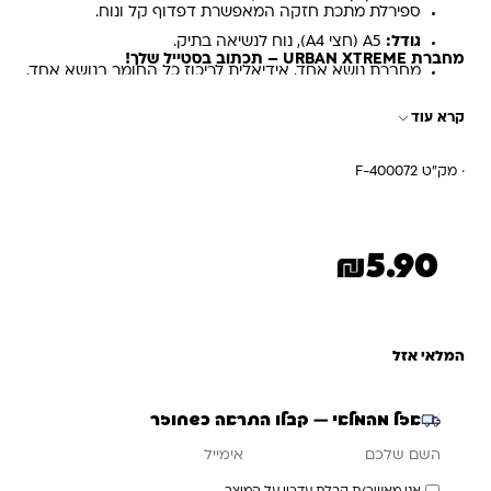
ספירלת מתכת חזקה המאפשרת דפדוף קל ונוח.
גודל:
A5 (חצי A4), נוח לנשיאה בתיק.
מחברת URBAN XTREME – תכתוב בסטייל שלך!
מחברת נושא אחד, אידיאלית לריכוז כל החומר בנושא אחד.
קרא עוד
· מק"ט F-400072
₪
5.90
המלאי אזל
אזל מהמלאי — קבלו התראה כשחוזר
אימייל
השם שלכם