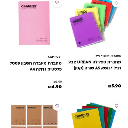
מבצע
מחברות ומוצרי נייר
-CAMPUS
מחברת ספירלה URBAN צבע
מחברת מעבדה חשבון פסטל
רגיל 1 נושא A5 שורה [קטן]
פלסטיק גדולה A4
₪
6.00
₪
5.90
המחיר המקורי היה: ₪6.00.
המחיר הנוכחי הוא: ₪4.90.
₪
4.90
מבצע
מבצע