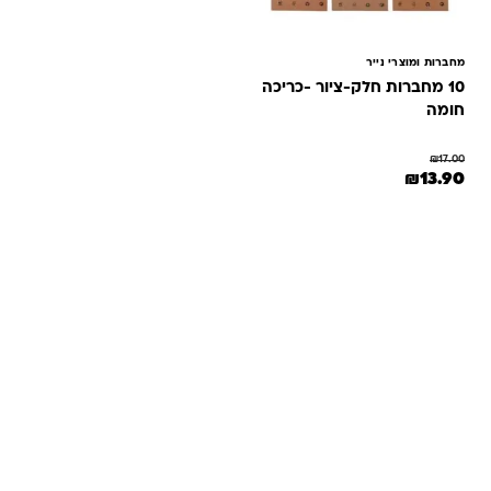
מחברות ומוצרי נייר
10 מחברות חלק-ציור -כריכה
חומה
₪
17.00
המחיר המקורי היה: ₪17.00.
המחיר הנוכחי הוא: ₪13.90.
₪
13.90
שאלות ותשובות
אנחנו יודעים שלקנות אונליין זה עניין של אמון. במיוחד כשמדובר
במשחקים ומתנות לילדים — משהו שחייב להיות מדויק, איכותי
ומתאים באמת. ב-Kinder Toys תמצאו שירות אישי, ליווי והכוונה