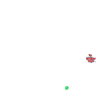
מילה אחרונה, מהלב
Kinder Toys היא לא רק חנות — היא בית למשחק, גילוי וחיבור
משפחתי. אם משהו לא ברור, חסר, או אתם פשוט רוצים להתייעץ
— אנחנו כאן. תמיד.
החנות המובילה לצעצועים, מכשירי כתיבה, חומרי יצירה וציוד לגני ילדים
ובתי ספר. שירות אישי, מחירים הוגנים ואלפי לקוחות מרוצים.
◎
f
ראשי
גננות ומוסדות