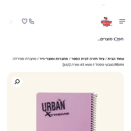
משלוח מהיר חינם בקניה מעל 299 ₪ (למעט ריהוט)
0
0
חיפוש באתר
עמוד הבית
/
ציוד חזרה לבית הספר
/
מחברות ומוצרי נייר
/ מחברת ספירלה
URBANצבעי פסטל 1 נושא A5 שורה [קטן]