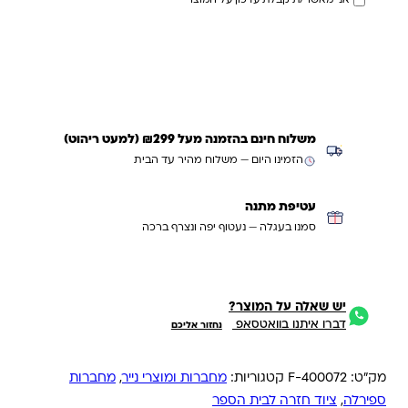
אני מאשר/ת קבלת עדכון על המוצר
עדכנו אותי כשחוזר
משלוח חינם בהזמנה מעל ₪299 (למעט ריהוט)
הזמינו היום — משלוח מהיר עד הבית
עטיפת מתנה
סמנו בעגלה — נעטוף יפה ונצרף ברכה
יש שאלה על המוצר?
דברו איתנו בוואטסאפ
נחזור אליכם
מק"ט:
F-400072
קטגוריות:
מחברות ומוצרי נייר
,
מחברות
ספירלה
,
ציוד חזרה לבית הספר