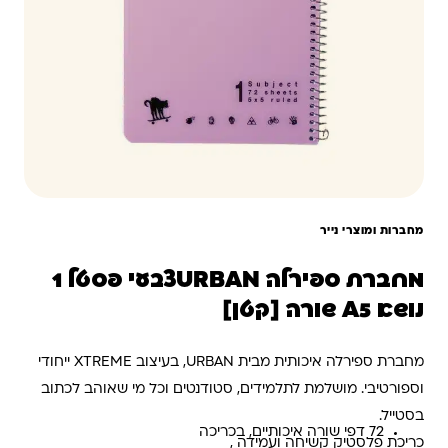
מחברות ומוצרי נייר
מחברת ספירלה URBANצבעי פסטל 1
נושא A5 שורה [קטן]
מחברת ספירלה איכותית מבית URBAN, בעיצוב XTREME ייחודי
וספורטיבי. מושלמת לתלמידים, סטודנטים וכל מי שאוהב לכתוב
בסטייל.
72 דפי שורה איכותיים, בכריכה
כריכת פלסטיק קשיחה ועמידה ,