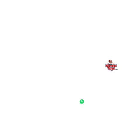
מילה אחרונה, מהלב
Kinder Toys היא לא רק חנות — היא בית למשחק, גילוי וחיבור
משפחתי. אם משהו לא ברור, חסר, או אתם פשוט רוצים להתייעץ
— אנחנו כאן. תמיד.
החנות המובילה לצעצועים, מכשירי כתיבה, חומרי יצירה וציוד לגני ילדים
ובתי ספר. שירות אישי, מחירים הוגנים ואלפי לקוחות מרוצים.
◎
f
ראשי
גננות ומוסדות
הסיפור שלנו
התחבר / הרשם