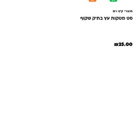
מוצרי קיץ וים
סט מטקות עץ בתיק שקוף
₪
25.00
שאלות ותשובות
אנחנו יודעים שלקנות אונליין זה עניין של אמון. במיוחד כשמדובר
במשחקים ומתנות לילדים — משהו שחייב להיות מדויק, איכותי
ומתאים באמת. ב-Kinder Toys תמצאו שירות אישי, ליווי והכוונה
מהלב — מההזמנה ועד שהחנות מגיעה לידיים שלכם. אנחנו כאן