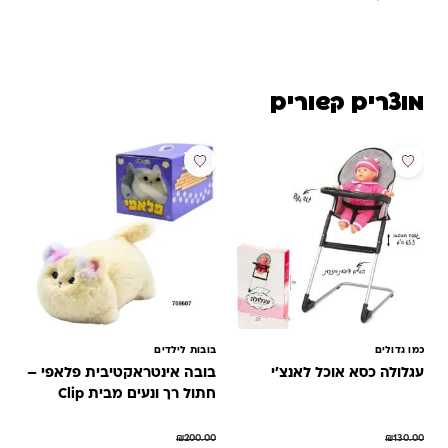
מוצרים קשורים
מבצע
מבצע
כמו גדולים
בובות לילדים
עגלולה כסא אוכל לאנצ’י
בובה אינטראקטיבית פלאפי –
חתול רך ונעים מבית Clip
TOYS
₪
200.00
₪
130.00