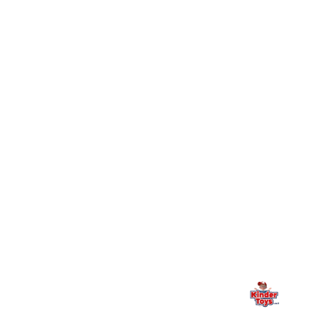
+
Toys וכיצד מצטרפים?
חיפשתי באתר משחק/מוצר מסוים והוא אזל מהמלאי. מה
+
עושים?
+
יש חנות פיזית? איפה היא ומתי אפשר לבקר בה?
מילה אחרונה, מהלב
Kinder Toys היא לא רק חנות — היא בית למשחק, גילוי וחיבור
משפחתי. אם משהו לא ברור, חסר, או אתם פשוט רוצים להתייעץ
— אנחנו כאן. תמיד.