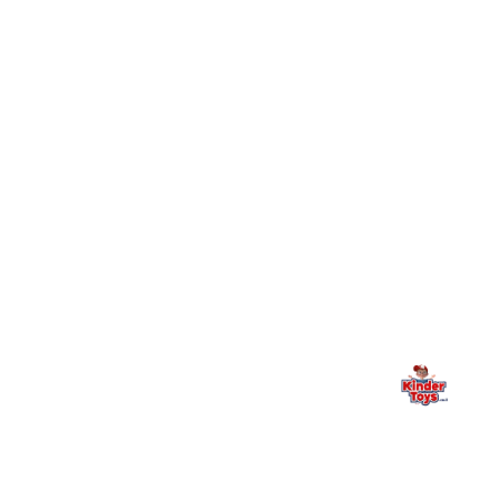
+
עושים?
+
יש חנות פיזית? איפה היא ומתי אפשר לבקר בה?
מילה אחרונה, מהלב
Kinder Toys היא לא רק חנות — היא בית למשחק, גילוי וחיבור
משפחתי. אם משהו לא ברור, חסר, או אתם פשוט רוצים להתייעץ
— אנחנו כאן. תמיד.
החנות המובילה לצעצועים, מכשירי כתיבה, חומרי יצירה וציוד לגני ילדים
ובתי ספר. שירות אישי, מחירים הוגנים ואלפי לקוחות מרוצים.