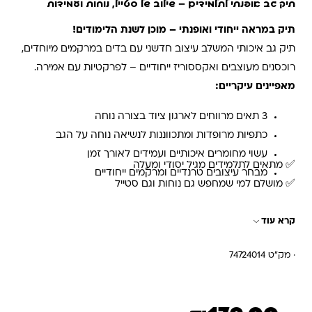
תיק גב אופנתי לתלמידים – שילוב של סטייל, נוחות ועמידות
תיק במראה ייחודי ואופנתי – מוכן לשנת הלימודים!
תיק גב איכותי המשלב עיצוב חדשני עם בדים במרקמים מיוחדים,
רוכסנים מעוצבים ואקססוריז ייחודיים – לפרקטיות עם אמירה.
מאפיינים עיקריים:
3 תאים מרווחים לארגון ציוד בצורה נוחה
כתפיות מרופדות ומתכווננות לנשיאה נוחה על הגב
עשוי מחומרים איכותיים ועמידים לאורך זמן
✅ מתאים לתלמידים מגיל יסודי ומעלה
מבחר עיצובים טרנדיים ומרקמים ייחודיים
✅ מושלם למי שמחפש גם נוחות וגם סטייל
קרא עוד
· מק"ט 74724014