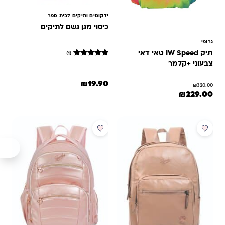
ילקוטים ותיקים לבית ספר
כיסוי מגן גשם לתיקים
גרופי
תיק IW Speed טאי דאי
(1)
1
מדורג
צבעוני +קלמר
5
מתוך 5
₪
19.90
מבוסס על
₪
320.00
המחיר המקורי היה: ₪320.00.
המחיר הנוכחי הוא: ₪229.00.
דירוגים של
₪
229.00
לקוחות
מבצע
מבצע