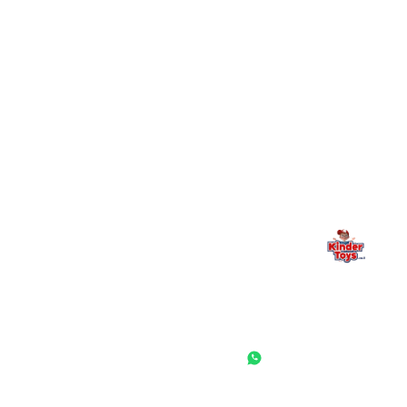
מילה אחרונה, מהלב
Kinder Toys היא לא רק חנות — היא בית למשחק, גילוי וחיבור
משפחתי. אם משהו לא ברור, חסר, או אתם פשוט רוצים להתייעץ
— אנחנו כאן. תמיד.
החנות המובילה לצעצועים, מכשירי כתיבה, חומרי יצירה וציוד לגני ילדים
ובתי ספר. שירות אישי, מחירים הוגנים ואלפי לקוחות מרוצים.
◎
f
ראשי
גננות ומוסדות