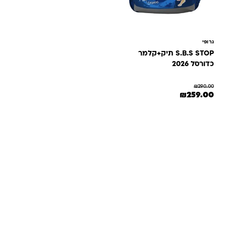
גרופי
S.B.S STOP תיק+קלמר
כדורסל 2026
₪
290.00
המחיר המקורי היה: ₪290.00.
המחיר הנוכחי הוא: ₪259.00.
₪
259.00
שאלות ותשובות
אנחנו יודעים שלקנות אונליין זה עניין של אמון. במיוחד כשמדובר
במשחקים ומתנות לילדים — משהו שחייב להיות מדויק, איכותי