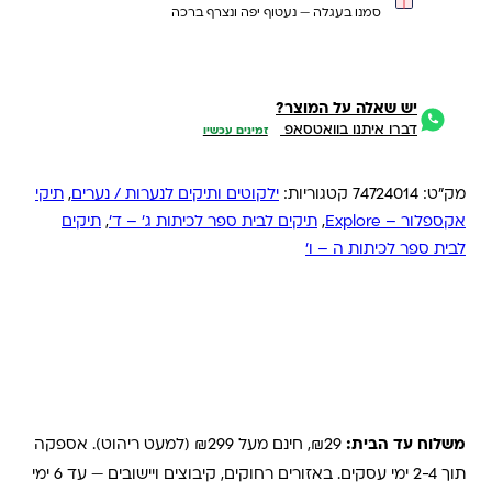
סמנו בעגלה — נעטוף יפה ונצרף ברכה
יש שאלה על המוצר?
דברו איתנו בוואטסאפ
זמינים עכשיו
מק"ט:
74724014
קטגוריות:
ילקוטים ותיקים לנערות / נערים
,
תיקי
אקספלור – Explore
,
תיקים לבית ספר לכיתות ג' – ד'
,
תיקים
לבית ספר לכיתות ה – ו'
משלוחים והחזרות
משלוח עד הבית:
₪29, חינם מעל ₪299 (למעט ריהוט). אספקה
תוך 2-4 ימי עסקים. באזורים רחוקים, קיבוצים ויישובים — עד 6 ימי