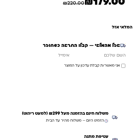
₪
179.00
המחיר הנוכחי הוא: ₪179.00.
המחיר המקורי היה: ₪220.00.
חיסכון
41.00
₪
₪
220.00
המלאי אזל
אזל מהמלאי — קבלו התראה כשחוזר
אימייל
השם שלכם
אני מאשר/ת קבלת עדכון על המוצר
עדכנו אותי כשחוזר
משלוח חינם בהזמנה מעל ₪299 (למעט ריהוט)
הזמינו היום — משלוח מהיר עד הבית
עטיפת מתנה