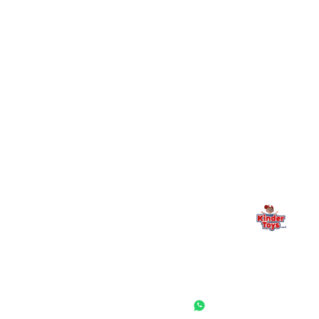
+
יש חנות פיזית? איפה היא ומתי אפשר לבקר בה?
מילה אחרונה, מהלב
Kinder Toys היא לא רק חנות — היא בית למשחק, גילוי וחיבור
משפחתי. אם משהו לא ברור, חסר, או אתם פשוט רוצים להתייעץ
— אנחנו כאן. תמיד.
החנות המובילה לצעצועים, מכשירי כתיבה, חומרי יצירה וציוד לגני ילדים
ובתי ספר. שירות אישי, מחירים הוגנים ואלפי לקוחות מרוצים.
◎
f