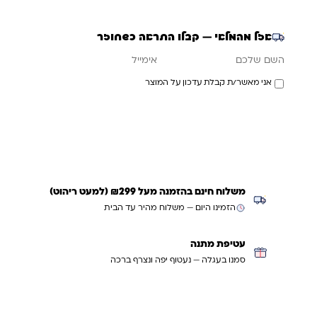
ועמידים העומדים בתקן הבטיחות הגבוה ביותר. הערכה מתאימה
לגילאי 3+ משתתפים: 1+
אזל מהמלאי — קבלו התראה כשחוזר
אימייל
השם שלכם
אני מאשר/ת קבלת עדכון על המוצר
עדכנו אותי כשחוזר
משלוח חינם בהזמנה מעל ₪299 (למעט ריהוט)
הזמינו היום — משלוח מהיר עד הבית
עטיפת מתנה
סמנו בעגלה — נעטוף יפה ונצרף ברכה