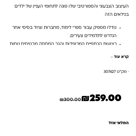
העיצוב הצבעוני והספורטיבי שלו פונה לתחומי העניין של ילדים
בגילאים הזה
גודלו מספיק עבור ספרי לימוד, מחברות וציוד בסיסי אחר
הנדרש לתלמידים צעירים.
רצועות הכתפיים המרופדות והגב המחוזק מבטיחים נוחות
במהלך נשיאת התיק.
קרא עוד
תיק הגב של LUCKY הוא בחירה מצוינת לתלמידים צעירים,
· מק"ט 307627
₪
259.00
המחיר הנוכחי הוא: ₪259.00.
המחיר המקורי היה: ₪300.00.
חיסכון
41.00
₪
₪
300.00
המלאי אזל