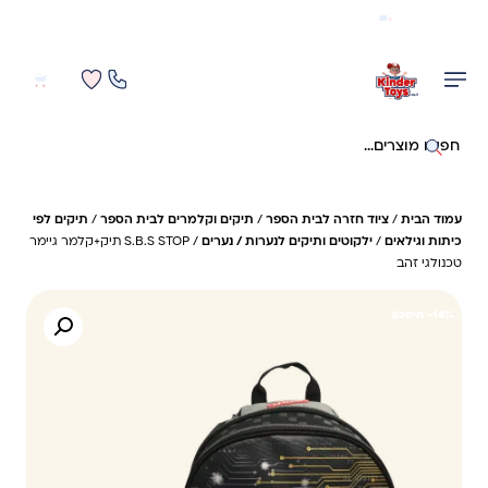
משלוח מהיר חינם בקניה מעל 299 ₪ (למעט ריהוט)
0
0
חיפוש באתר
עמוד הבית
/
ציוד חזרה לבית הספר
/
תיקים וקלמרים לבית הספר
/
תיקים לפי
כיתות וגילאים
/
ילקוטים ותיקים לנערות / נערים
/ S.B.S STOP תיק+קלמר גיימר
טכנולגי זהב
14%- חיסכון