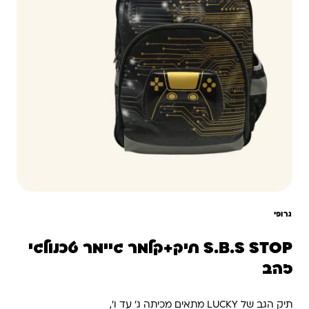
גרופי
S.B.S STOP תיק+קלמר גיימר טכנולגי
זהב
תיק הגב של LUCKY מתאים מכיתה ג’ עד ו’,