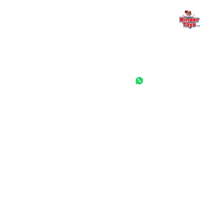
החנות המובילה לצעצועים, מכשירי כתיבה, חומרי יצירה וציוד לגני ילדים
ובתי ספר. שירות אישי, מחירים הוגנים ואלפי לקוחות מרוצים.
◎
f
ראשי
גננות ומוסדות
הסיפור שלנו
התחבר / הרשם
שאלות ותשובות
משאלות
לקוחות מספרים
מועדון לקוחות
תקנון האתר
ביטול עסקה
משלוחים והחזרות
מדיניות פרטיות
הצהרת נגישות
הבלוג של קינדי