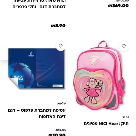
NICI מארז 10 ניירות עטיפה
₪
400.00
המחיר המקורי היה: ₪400.00.
המחיר הנוכחי הוא: ₪369.00.
₪
369.00
למחברת דגם- ג'ולי פרפרים
₪
8.90
מבצע
מבצע
פלפוט
עטיפה למחברת פלפוט – דגם
ליגת האלופות
גרופי
תיק NICI Heart פפיונים
₪
13.00
המחיר המקורי היה: ₪13.00.
המחיר הנוכחי הוא: ₪10.90.
₪
10.90