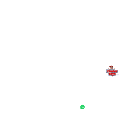
מילה אחרונה, מהלב
Kinder Toys היא לא רק חנות — היא בית למשחק, גילוי וחיבור
משפחתי. אם משהו לא ברור, חסר, או אתם פשוט רוצים להתייעץ
— אנחנו כאן. תמיד.
החנות המובילה לצעצועים, מכשירי כתיבה, חומרי יצירה וציוד לגני ילדים
ובתי ספר. שירות אישי, מחירים הוגנים ואלפי לקוחות מרוצים.
◎
f
ראשי
גננות ומוסדות