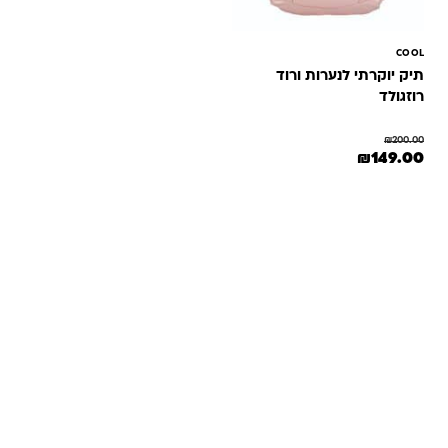
COOL
תיק יוקרתי לנערות ורוד
רוזגולד
₪
200.00
המחיר המקורי היה: ₪200.00.
המחיר הנוכחי הוא: ₪149.00.
₪
149.00
שאלות ותשובות
אנחנו יודעים שלקנות אונליין זה עניין של אמון. במיוחד כשמדובר
במשחקים ומתנות לילדים — משהו שחייב להיות מדויק, איכותי
ומתאים באמת. ב-Kinder Toys תמצאו שירות אישי, ליווי והכוונה