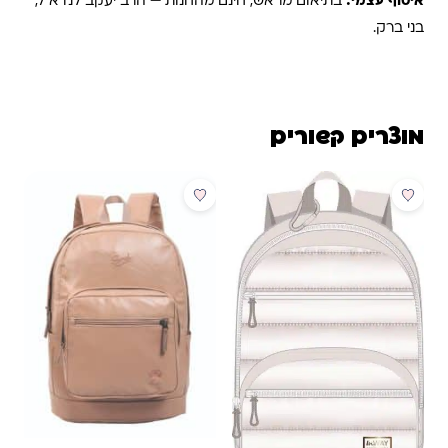
איסוף עצמי:
בתיאום מראש, חינם מהחנות — הרב יעקב לנדא 7,
בני ברק.
מוצרים קשורים
מבצע
מבצע