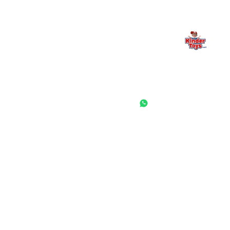
החנות המובילה לצעצועים, מכשירי כתיבה, חומרי יצירה וציוד לגני ילדים
ובתי ספר. שירות אישי, מחירים הוגנים ואלפי לקוחות מרוצים.
◎
f
ראשי
גננות ומוסדות
הסיפור שלנו
התחבר / הרשם
שאלות ותשובות
משאלות
לקוחות מספרים
מועדון לקוחות
תקנון האתר
ביטול עסקה
משלוחים והחזרות
מדיניות פרטיות