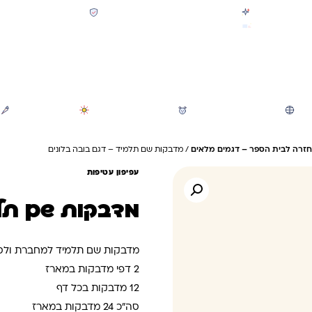
קולקציית חזרה לבית הספר 2026 נחתה
תשלום מאובטח SSL + PCI
משלוח מהיר חינם בקניה מעל 299 ₪ (למעט ריהוט)
חיפוש
משחקי חצר וגינה
הכל לגננת ולגן
מוצרי קיץ
חזרה לבית הספר – דגמים מלאים
/ מדבקות שם תלמיד – דגם בובה בלונים
עפיפון עטיפות
מדבקות שם תלמ
מדבקות שם תלמיד למחברת ולס
2 דפי מדבקות במארז
12 מדבקות בכל דף
סה”כ 24 מדבקות במארז