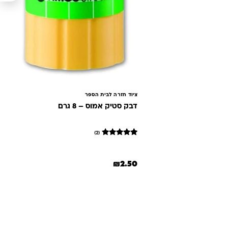
ציוד חזרה לבית הספר
דבק סטיק אמוס – 8 גרם
(2)
2
מדורגים
5
מתוך 5
₪
2.50
מבוסס על
דירוגים של
לקוחות