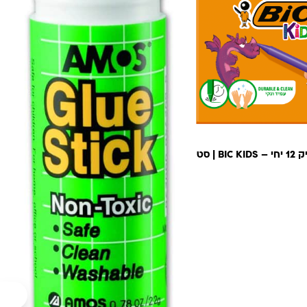
צבעי פסטל ביק 12 יחי – BIC KIDS | סט
ה: ₪13.00.
נוכחי הוא: ₪9.90.