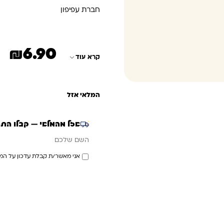
חברת עפיפון
₪
6.90
קרא עוד
המלאי אזל
אזל מהמלאי — קבלו הת
אימייל
השם שלכם
אני מאשר/ת קבלת עדכון על המ