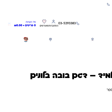
שירות אישי 03-5293383
0
0
סל הקניות
03-5293383
0 פריטים •
0.00
₪
התחברות
מועדפים
חגים
משחקים לפי גילאים
מותגים
GIFT CARD
יד – דגם בובה בלונים
פר