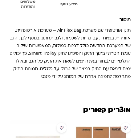
משלוחים
תיאור
מידע נוסף
והחזרות
תיאור
תיק אורטופדי עם מערכת Air Flex Bag – מערכת אורטופדית,
אוורירית במיוחד, עם כריות לשכמות ולגב תחתון. בנוסף לכך, הגב
של המערכת החדשה כולל דפנות כפולות, המאפשרות שילוב
עגלת הטרולי בתוך התיק והפיכתו לתיק Smart Trolley. כך יכולים
התלמידים לבחור באיזה ימים לשאת את התיק על הגב ובאילו
ימים לצאת עם התיק במצב של טרולי על גלגלים. תמונות התיק
מתחלפת לתמונה אחרת של המותג על ידי מגנט
מוצרים קשורים
מבצע
מבצע