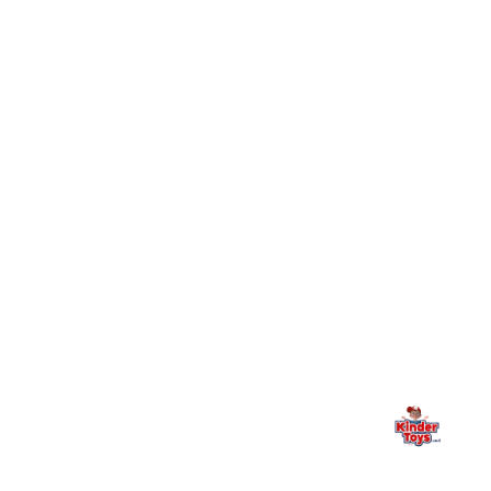
חיפשתי באתר משחק/מוצר מסוים והוא אזל מהמלאי. מה
+
עושים?
+
יש חנות פיזית? איפה היא ומתי אפשר לבקר בה?
מילה אחרונה, מהלב
Kinder Toys היא לא רק חנות — היא בית למשחק, גילוי וחיבור
משפחתי. אם משהו לא ברור, חסר, או אתם פשוט רוצים להתייעץ
— אנחנו כאן. תמיד.
החנות המובילה לצעצועים, מכשירי כתיבה, חומרי יצירה וציוד לגני ילדים