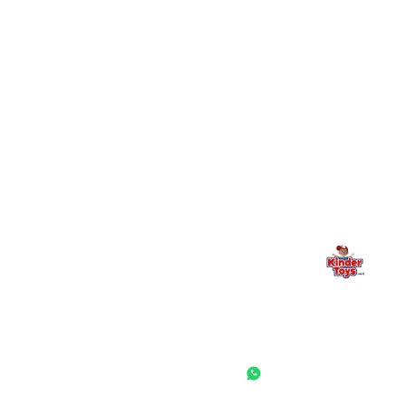
+
יש חנות פיזית? איפה היא ומתי אפשר לבקר בה?
מילה אחרונה, מהלב
Kinder Toys היא לא רק חנות — היא בית למשחק, גילוי וחיבור
משפחתי. אם משהו לא ברור, חסר, או אתם פשוט רוצים להתייעץ
— אנחנו כאן. תמיד.
החנות המובילה לצעצועים, מכשירי כתיבה, חומרי יצירה וציוד לגני ילדים
ובתי ספר. שירות אישי, מחירים הוגנים ואלפי לקוחות מרוצים.
◎
f