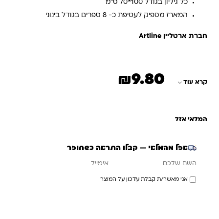
כל גיליון בגודל 100*70 ס”מ
המארז מספיק לעטיפת כ- 8 ספרים בגודל בינוני
חברת ארטליין Artline
₪
9.80
קרא עוד
המלאי אזל
אזל מהמלאי — קבלו התראה כשחוזר
אימייל
השם שלכם
אני מאשר/ת קבלת עדכון על המוצר
עדכנו אותי כשחוזר