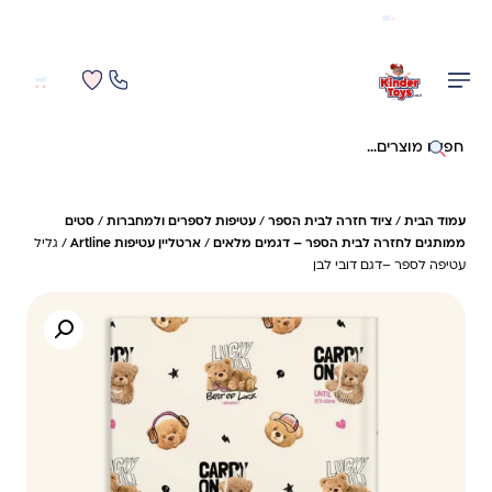
משלוח מהיר חינם בקניה מעל 299 ₪ (למעט ריהוט)
0
0
חיפוש באתר
עמוד הבית
/
ציוד חזרה לבית הספר
/
עטיפות לספרים ולמחברות
/
סטים
ממותגים לחזרה לבית הספר – דגמים מלאים
/
ארטליין עטיפות Artline
/ גליל
עטיפה לספר –דגם דובי לבן