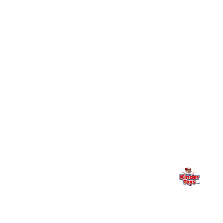
+
עושים?
+
יש חנות פיזית? איפה היא ומתי אפשר לבקר בה?
מילה אחרונה, מהלב
Kinder Toys היא לא רק חנות — היא בית למשחק, גילוי וחיבור
משפחתי. אם משהו לא ברור, חסר, או אתם פשוט רוצים להתייעץ
— אנחנו כאן. תמיד.
החנות המובילה לצעצועים, מכשירי כתיבה, חומרי יצירה וציוד לגני ילדים
ובתי ספר. שירות אישי, מחירים הוגנים ואלפי לקוחות מרוצים.