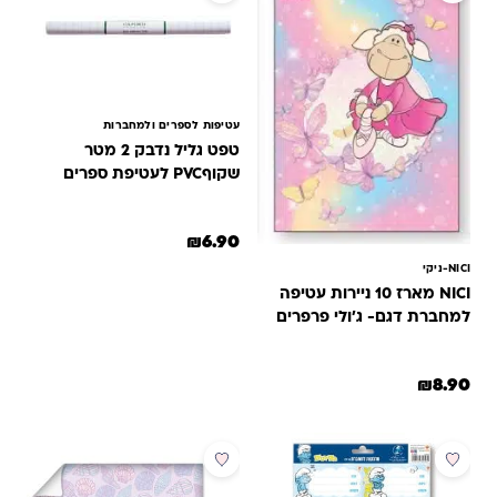
עטיפות לספרים ולמחברות
טפט גליל נדבק 2 מטר
שקוףPVC לעטיפת ספרים
₪
6.90
NICI-ניקי
NICI מארז 10 ניירות עטיפה
למחברת דגם- ג'ולי פרפרים
₪
8.90
מבצע
מבצע