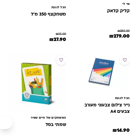
שי לי
הכל לגננת
קליק קלאק
משחקצף 350 מ'ל
₪
280.00
₪
35.00
המחיר המקורי היה: ₪280.00.
המחיר הנוכחי הוא: ₪279.00.
₪
279.00
המחיר המקורי היה: ₪35.00.
המחיר הנוכחי הוא: ₪27.90.
₪
27.90
למוצר זה יש מספר סוגים. ניתן לב
הכל לגננת
נייר צילום צבעוני מעורב
צבעים A4
המשחקים של חיים שפיר
שמתי בסל
₪
14.90