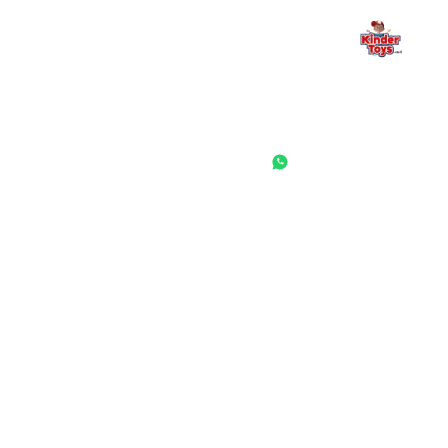
החנות המובילה לצעצועים, מכשירי כתיבה, חומרי יצירה וציוד לגני ילדים
ובתי ספר. שירות אישי, מחירים הוגנים ואלפי לקוחות מרוצים.
◎
f
ראשי
גננות ומוסדות
הסיפור שלנו
התחבר / הרשם
שאלות ותשובות
משאלות
לקוחות מספרים
מועדון לקוחות
תקנון האתר
ביטול עסקה
משלוחים והחזרות
מדיניות פרטיות
הצהרת נגישות
הבלוג של קינדי