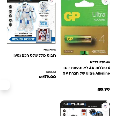
MACHINA
רובוט כולל שלט חכם נטען
משחקים לילדים
4 סוללות AA לא נטענות דגם
₪
220.00
Ultra Alkaline של חברת GP
המחיר המקורי היה: ₪220.00.
המחיר הנוכחי הוא: ₪179.00.
₪
179.00
₪
9.90
מבצע