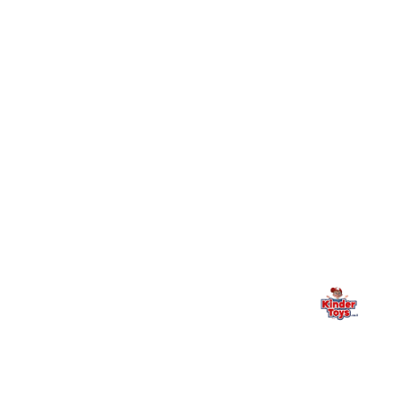
עושים?
+
יש חנות פיזית? איפה היא ומתי אפשר לבקר בה?
מילה אחרונה, מהלב
Kinder Toys היא לא רק חנות — היא בית למשחק, גילוי וחיבור
משפחתי. אם משהו לא ברור, חסר, או אתם פשוט רוצים להתייעץ
— אנחנו כאן. תמיד.
החנות המובילה לצעצועים, מכשירי כתיבה, חומרי יצירה וציוד לגני ילדים
ובתי ספר. שירות אישי, מחירים הוגנים ואלפי לקוחות מרוצים.