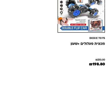
DICKIE TOYS
מכונית פעלולים +שעון
₪
250.00
המחיר המקורי היה: ₪250.00.
המחיר הנוכחי הוא: ₪198.80.
₪
198.80
שאלות ותשובות