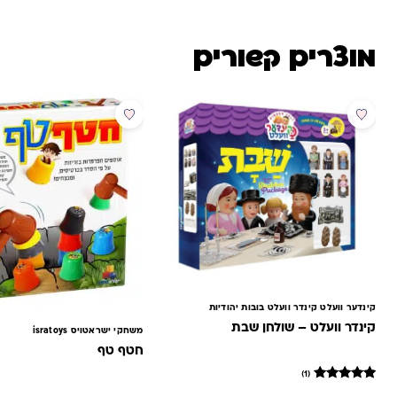
מוצרים קשורים
מבצע
קינדער וועלט קינדר וועלט בובות יהודיות
קינדר וועלט – שולחן שבת
משחקי ישראטויס isratoys
חטף טף
(1)
1
מדורג