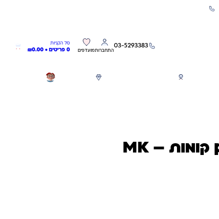
שירות אישי 03-5293383
0
0
סל הקניות
03-5293383
0 פריטים •
0.00
₪
התחברות
מועדפים
חגים
משחקים לפי גילאים
מותגים
GIFT CARD
קומות – MK