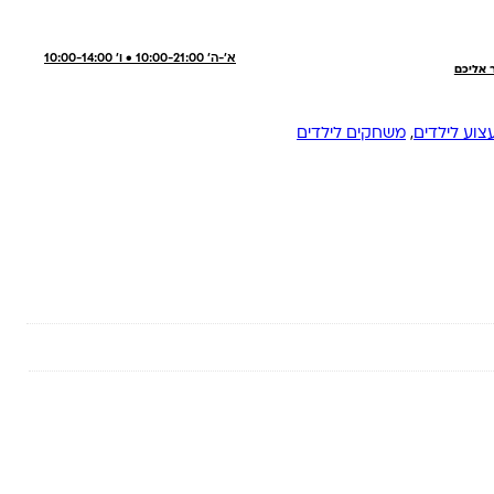
א'-ה' 10:00-21:00 • ו' 10:00-14:00
ר אליכם
צוע לילדים
,
משחקים לילדים