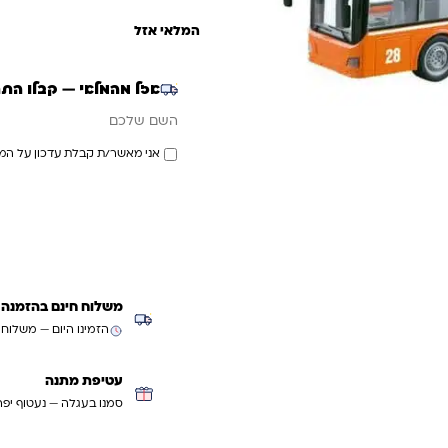
המלאי אזל
אזל מהמלאי — קבלו הת
אימייל
השם שלכם
אני מאשר/ת קבלת עדכון על המ
משלוח חינם בהזמנה מעל ₪299 (למעט
הזמינו היום — משלוח
עטיפת מתנה
סמנו בעגלה — נעטוף יפה