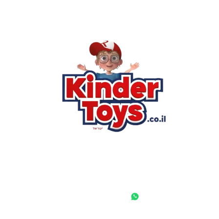
רא
הסי
שא
לק
מוע
תק
בי
מש
מדי
הצ
הבל
יצ
החנות המובילה לצעצועים, מכשירי כתיבה, חומרי יצירה וציוד לגני
ילדים ובתי ספר. שירות אישי, מחירים הוגנים ואלפי לקוחות מרוצים.
◎
f