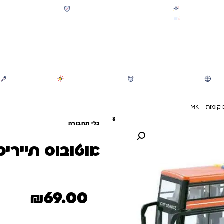
קולקציית חזרה לבית הספר 2026 נחתה
תשלום מאובטח SSL + PCI
משלוח מהיר חינם בקניה מעל 299 ₪ (למעט ריהוט)
חיפוש
משחקי חצר וגינה
הכל לגננת ולגן
מוצרי קיץ
קומות – MK
כלי תחבורה
אוטובוס תיירים 
₪
69.00