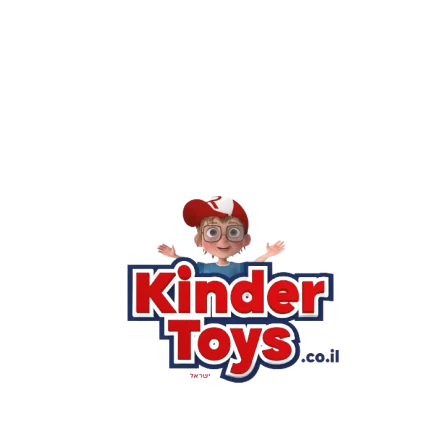
Kinder Toys היא לא רק חנות — היא 
חסר, או אתם פשוט רוצים ל
רא
הסי
שא
לק
מוע
תק
בי
מש
מדי
הצ
הבל
יצ
החנות המובילה לצעצועים, מכשירי כתיבה, חומרי יצירה וציוד לגני