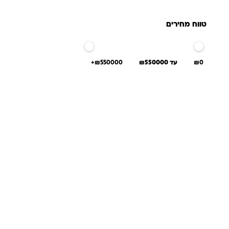
טווח מחירים
₪0
עד ₪550000
₪550000+
שאלות ו
אנחנו יודעים שלקנות אונליין זה עניין של א
והכוונה מהלב — מההזמנה ועד שהחנות מגיעה 