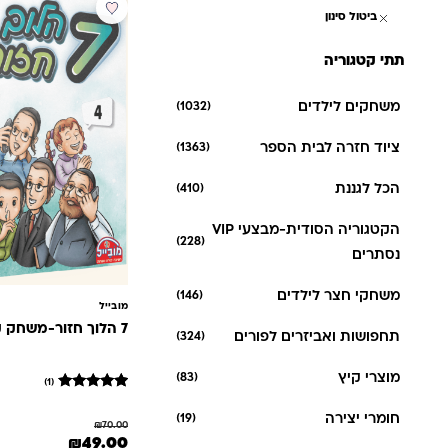
מבצע
ביטול סינון
תתי קטגוריה
משחקים לילדים
(1032)
ציוד חזרה לבית הספר
(1363)
הכל לגננת
(410)
הקטגוריה הסודית-מבצעי VIP
(228)
נסתרים
משחקי חצר לילדים
(146)
מובייל
7 הלוך חזור-משחק קלפים
תחפושות ואביזרים לפורים
(324)
מוצרי קיץ
(83)
(1)
1
מדורג
5
חומרי יצירה
(19)
₪
70.00
מתוך 5
המחיר המקורי היה: 70.00
המחיר הנוכחי 
₪
49.00
מבוסס על