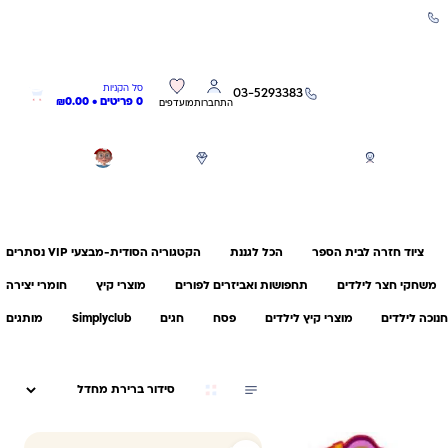
שירות אישי 03-5293383
0
0
סל הקניות
03-5293383
0 פריטים •
0.00
₪
התחברות
מועדפים
חגים
משחקים לפי גילאים
מותגים
GIFT CARD
ציוד חזרה לבית הספר
הכל לגננת
הקטגוריה הסודית-מבצעי VIP נסתרים
משחקי חצר לילדים
תחפושות ואביזרים לפורים
מוצרי קיץ
חומרי יצירה
נוכה לילדים
מוצרי קיץ לילדים
פסח
חגים
Simplyclub
מותגים