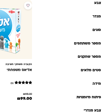
צבע
מבצע
מגדר
סוגים
מספר משתתפים
מספר שחקנים
הקוביה משחקי חשיבה
אליאס משפחתי
סטים מלאים
(3)
מידה
3
מדורגים
5
₪
119.00
מתוך 5
פיתוח מיומנויות
המחיר המקורי היה: 119.00
המחיר הנוכחי 
₪
99.00
מבוסס על
דירוגים של
לקוחות
צבע מגדרי