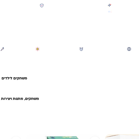
קולקציית חזרה לבית הספר 2026 נחתה
תשלום מאובטח SSL + PCI
משלוח מהיר חינם בקניה מעל 299 ₪ (למעט ריהוט)
חיפוש
משחקי חצר וגינה
הכל לגננת ולגן
מוצרי קיץ
משחקים לילדים
משחקים, מתנות ויצירות ח