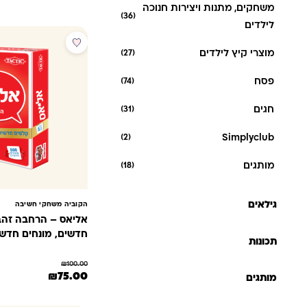
משחקים, מתנות ויצירות חנוכה
דירוגים של
(36)
לקוחות
לילדים
מבצע
מוצרי קיץ לילדים
(27)
פסח
(74)
חגים
(31)
(2)
Simplyclub
מותגים
(18)
גילאים
הקוביה משחקי חשיבה
אליאס – הרחבה זהב 
חדשים, מונחים חדשי
תכונות
₪
100.00
המחיר המקורי היה: 100.00
המחיר הנוכחי 
₪
75.00
מותגים