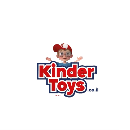
רא
הסי
שא
לק
מוע
תק
בי
מש
מדי
הצ
הבל
יצ
החנות המובילה לצעצועים, מכשירי כתיבה, חומרי יצירה וציוד לגני
ילדים ובתי ספר. שירות אישי, מחירים הוגנים ואלפי לקוחות מרוצים.