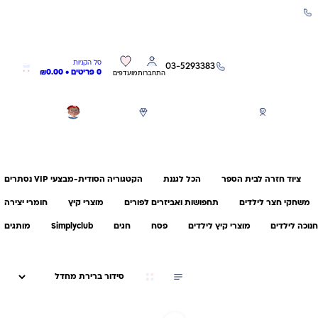
שירות אישי 03-5293383
0
0
סל הקניות
03-5293383
0 פריטים •
0.00
₪
התחברות
מועדפים
חגים
משחקים לפי גילאים
מותגים
GIFT CARD
ציוד חזרה לבית הספר
הכל לגננת
הקטגוריה הסודית-מבצעי VIP נסתרים
משחקי חצר לילדים
תחפושות ואביזרים לפורים
מוצרי קיץ
חומרי יצירה
נוכה לילדים
מוצרי קיץ לילדים
פסח
חגים
Simplyclub
מותגים