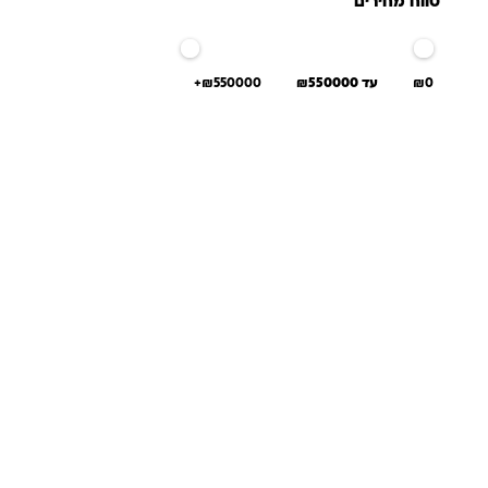
טווח מחירים
₪0
עד ₪550000
₪550000+
שאלות ו
אנחנו יודעים שלקנות אונליין זה עניין של א
והכוונה מהלב — מההזמנה ועד שהחנות מגיעה 
ברוגע, בביט