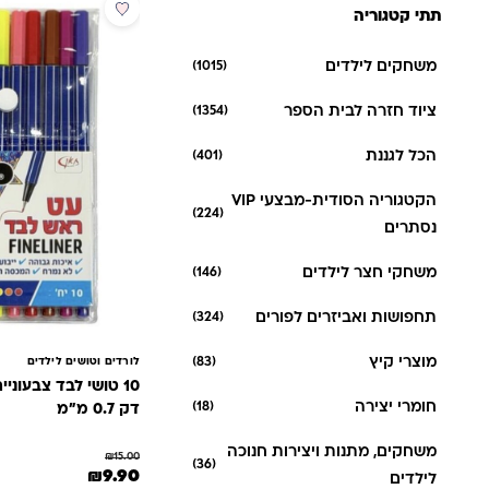
מבצע
תתי קטגוריה
חדש
משחקים לילדים
(1015)
ציוד חזרה לבית הספר
(1354)
הכל לגננת
(401)
הקטגוריה הסודית-מבצעי VIP
(224)
נסתרים
משחקי חצר לילדים
(146)
תחפושות ואביזרים לפורים
(324)
מוצרי קיץ
(83)
לורדים וטושים לילדים
חומרי יצירה
(18)
דק 0.7 מ״מ
משחקים, מתנות ויצירות חנוכה
₪
15.00
(36)
המחיר המקורי היה: 15.00
המחיר הנוכחי הו
₪
9.90
לילדים