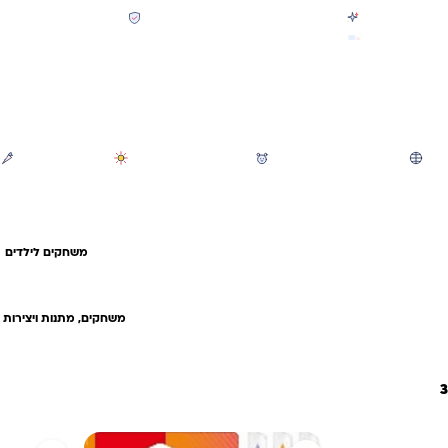
קולקציית חזרה לבית הספר 2026 נחתה
תשלום מאובטח SSL + PCI
משלוח מהיר חינם בקניה מעל 299 ₪ (למעט ריהוט)
חיפוש
משחקי חצר וגינה
הכל לגננת ולגן
מוצרי קיץ
משחקים לילדים
משחקים, מתנות ויצירות ח