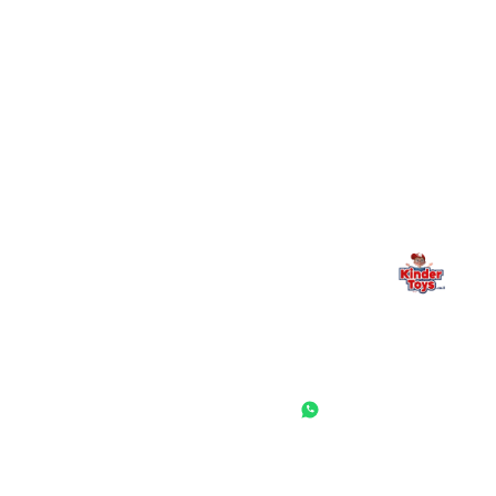
מילה אחרונה, מהלב
Kinder Toys היא לא רק חנות — היא בית למשחק, גילוי וחיבור
משפחתי. אם משהו לא ברור, חסר, או אתם פשוט רוצים להתייעץ
— אנחנו כאן. תמיד.
החנות המובילה לצעצועים, מכשירי כתיבה, חומרי יצירה וציוד לגני ילדים
ובתי ספר. שירות אישי, מחירים הוגנים ואלפי לקוחות מרוצים.
◎
f
ראשי
גננות ומוסדות