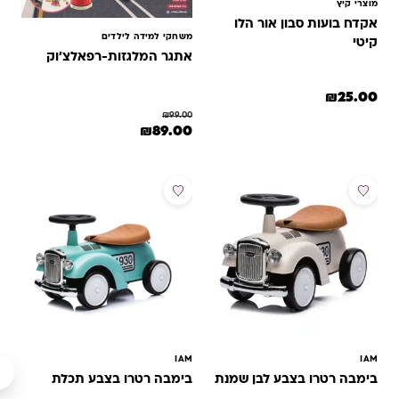
מוצרי קיץ
אקדח בועות סבון אור הלו
משחקי למידה לילדים
קיטי
אתגר המלגזות-רפאלצ'וק
₪
25.00
₪
99.00
המחיר המקורי היה: ₪99.00.
המחיר הנוכחי הוא: ₪89.00.
₪
89.00
מבצע
מבצע
IAM
IAM
בימבה רטרו בצבע לבן שמנת
בימבה רטרו בצבע תכלת