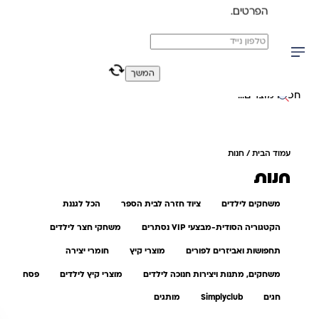
הפרטים.
משלוח מהיר חינם בקניה מעל 299 ₪ (למעט ריהוט)
0
0
המשך
יפוש באתר
עמוד הבית
/ חנות
חנות
משחקים לילדים
ציוד חזרה לבית הספר
הכל לגננת
הקטגוריה הסודית-מבצעי VIP נסתרים
משחקי חצר לילדים
תחפושות ואביזרים לפורים
מוצרי קיץ
חומרי יצירה
משחקים, מתנות ויצירות חנוכה לילדים
מוצרי קיץ לילדים
פסח
חגים
Simplyclub
מותגים