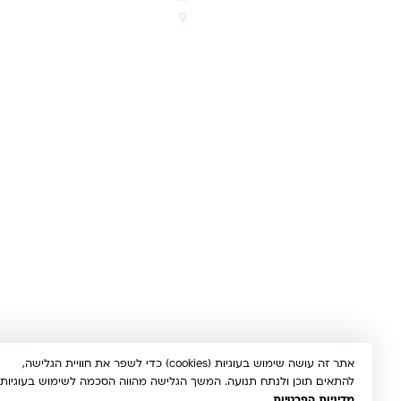
החדשים והמומלצים
הרב יעקב לנדא 7, בני ברק
סטטוס הזמנה
א'-ה' 10:00-21:00 • ו' 10:00-
14:00
© 2026 קינדר טויס • כל הזכויות שמורות •
הצהרת נגישות
UX/UI & Dev by
Multi Digital
תשלום מאובטח:
Bit
PayPal
ISRACARD
MC
VISA
אתר זה עושה שימוש בעוגיות (cookies) כדי לשפר את חוויית הגלישה,
להתאים תוכן ולנתח תנועה. המשך הגלישה מהווה הסכמה לשימוש בעוגיות.
מדיניות הפרטיות