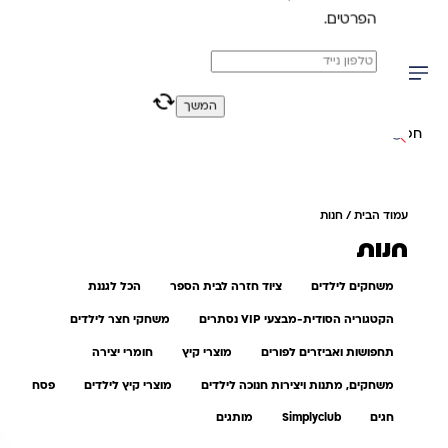
משלוח מהיר חינם בקניה מעל 299 ₪ (למעט ריהוט)
הפרטים.
0
0
המשך
יפוש באתר
עמוד הבית
/ חנות
חנות
משחקים לילדים
ציוד חזרה לבית הספר
הכל לגננת
הקטגוריה הסודית-מבצעי VIP נסתרים
משחקי חצר לילדים
תחפושות ואביזרים לפורים
מוצרי קיץ
חומרי יצירה
משחקים, מתנות ויצירות חנוכה לילדים
מוצרי קיץ לילדים
פסח
חגים
Simplyclub
מותגים