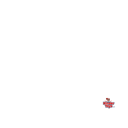
חיפשתי באתר משחק/מוצר מסוים והוא אזל מהמלאי. מה
+
עושים?
+
יש חנות פיזית? איפה היא ומתי אפשר לבקר בה?
מילה אחרונה, מהלב
Kinder Toys היא לא רק חנות — היא בית למשחק, גילוי וחיבור
משפחתי. אם משהו לא ברור, חסר, או אתם פשוט רוצים להתייעץ
— אנחנו כאן. תמיד.
החנות המובילה לצעצועים, מכשירי כתיבה, חומרי יצירה וציוד לגני ילדים
ובתי ספר. שירות אישי, מחירים הוגנים ואלפי לקוחות מרוצים.