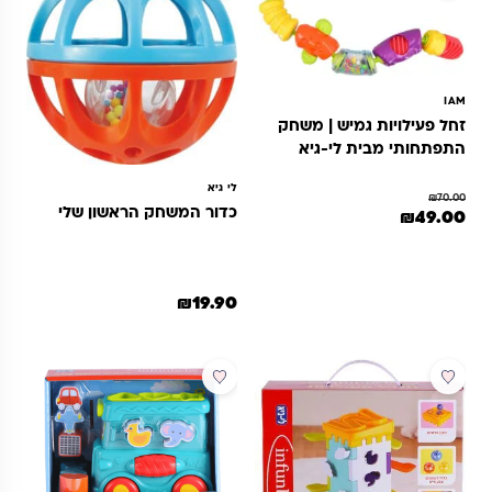
IAM
זחל פעילויות גמיש | משחק
התפתחותי מבית לי-גיא
לי גיא
₪
70.00
כדור המשחק הראשון שלי
מחיר המקורי היה: ₪70.00.
המחיר הנוכחי הוא: ₪49.00.
₪
49.00
₪
19.90
מבצע