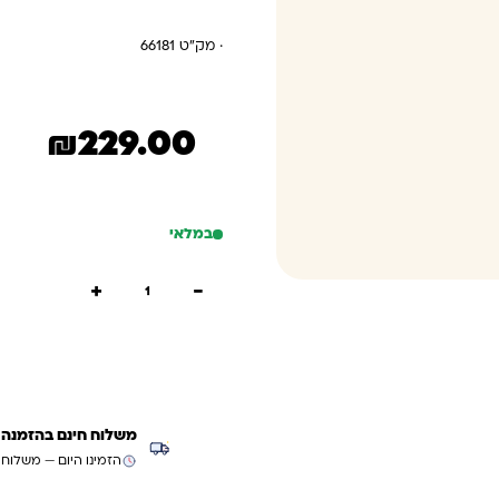
· מק"ט 66181
₪
229.00
במלאי
כמות של מרשמלו תיק גב ארגונומי דונ
+
−
הוספה
קנייה
משלוח חינם בהזמנה מעל ₪299 (למעט
הזמינו היום — משלוח