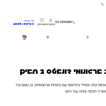
שירות אישי 03-5293383
0
0
סל הקניות
03-5293383
0 פריטים •
0.00
₪
התחברות
מועדפים
חגים
משחקים לפי גילאים
מותגים
GIFT CARD
גונומי דונאטס 2 תאים
ות קלה וסטייל בינלאומי עם כתפיות ארגונומיות, גב נושם ובד
שגרה חכמה ונוחה עוד היום