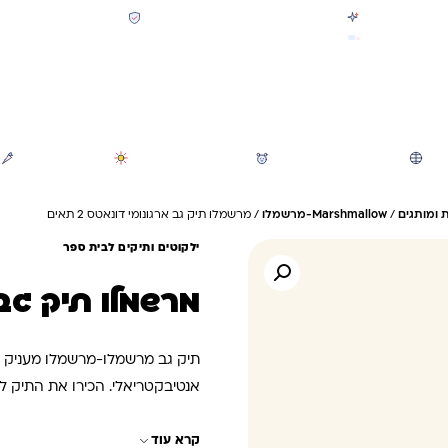
קולקציית חזרה לבית הספר 2026 נחתה
תשלום מאובטח SSL + PCI
משלוח מהיר חינם בקניה מעל 299 ₪ (למעט ריהוט)
חיפוש
משחקי חצר וגינה
הכל לגננת ולגן
מוצרי קיץ
 ומותגים
/
Marshmallow-מרשמלו
/ מרשמלו תיק גב ארגונומי דונאטס 2 תאים
ילקוטים ותיקים לבית ספר
מרשמלו תיק גב אר
תיק גב מרשמלו-מרשמלו מעניק נוח
אנטיבקטריאלי. הכירו את התיק ל
קרא עוד