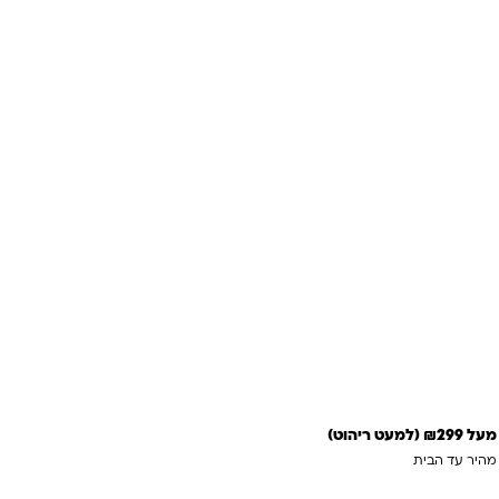
אטס 2 תאים
 לסל
 מהירה
 ריהוט)
 מהיר עד הבית