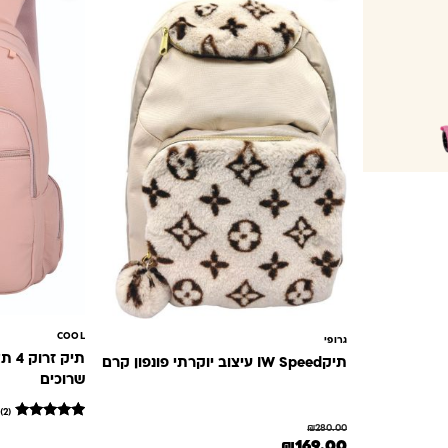
₪59.0.
COOL
גרופי
תיק 
תיקIW Speed עיצוב יוקרתי פונפון קרם
שרוכים
(2)
2
מדורגים
₪
280.00
המחיר המקורי היה: ₪280.00.
המחיר הנוכחי הוא: ₪169.00.
5
₪
169.00