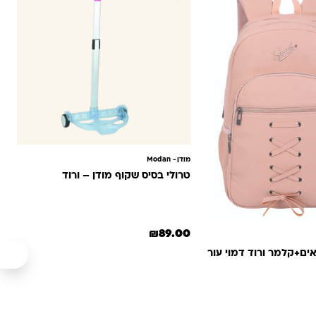
מודן- ‏Modan
טרולי בסיס שקוף מודן – ורוד
₪
89.00
זרוק 4 תאים+קלמר ורוד דמוי עור