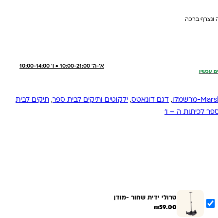
 ונצרף ברכה
א'-ה' 10:00-21:00 • ו' 10:00-14:00
ם עכשיו
-מרשמלו
,
דגם דונאטס
,
ילקוטים ותיקים לבית ספר
,
תיקים לבית
פר לכיתות ה – ו'
טרולי ידית שחור -מודן
₪
59.00