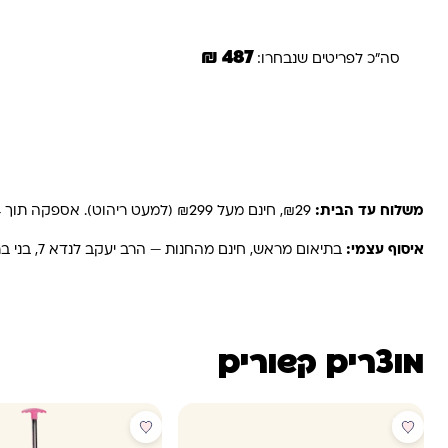
487 ₪
סה"כ לפריטים שנבחרו:
משלוחים והחזרות
משלוח עד הבית:
₪29, חינם מעל ₪299 (למעט ריהוט). אספקה תוך 2-4 ימי עסקים. באזורים רחוקים, קיבוצים ויישובים — עד 6 ימי עסקים.
איסוף עצמי:
בתיאום מראש, חינם מהחנות — הרב יעקב לנדא 7, בני ברק.
מוצרים קשורים
מבצע
מבצע