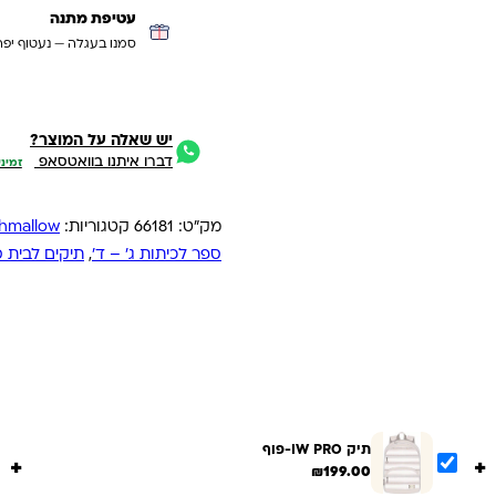
עטיפת מתנה
סמנו בעגלה — נעטוף יפה
יש שאלה על המוצר?
דברו איתנו בוואטסאפ
זמיני
מק"ט:
66181
קטגוריות:
Marshmallow
ספר לכיתות ג' – ד'
,
תיקים לבית ס
תיק IW PRO-פוף
+
+
₪
199.00