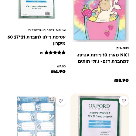
עטיפות לספרים ולמחברות
עטיפת ניילון לחוברת 21*27 60
מיקרון
NICI-ניקי
(1)
NICI מארז 10 ניירות עטיפה
1
מדורג
למחברת דגם- ג'ולי תותים
5
₪
7.00
מתוך 5
המחיר המקורי היה: ₪7.00.
המחיר הנוכחי הוא: ₪4.90.
₪
4.90
מבוסס על
דירוגים של
₪
8.90
לקוחות
מבצע
מבצע