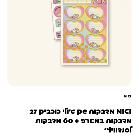
NICI
NICI מדבקות שם ג'ולי כוכבים 27
מדבקות במארז + סט מדבקות
לסנדוויץ'