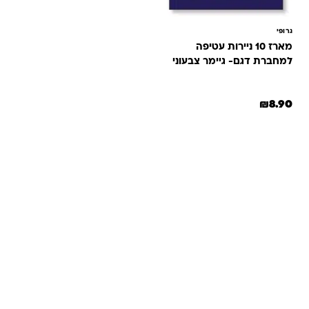
גרופי
מארז 10 ניירות עטיפה
למחברת דגם- גיימר צבעוני
₪
8.90
שאלות ותשובות
אנחנו יודעים שלקנות אונליין זה עניין של אמון. במיוחד כשמדובר
במשחקים ומתנות לילדים — משהו שחייב להיות מדויק, איכותי
ומתאים באמת. ב-Kinder Toys תמצאו שירות אישי, ליווי והכוונה
מהלב — מההזמנה ועד שהחנות מגיעה לידיים שלכם. אנחנו כאן