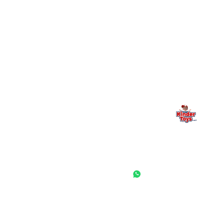
מילה אחרונה, מהלב
Kinder Toys היא לא רק חנות — היא בית למשחק, גילוי וחיבור
משפחתי. אם משהו לא ברור, חסר, או אתם פשוט רוצים להתייעץ
— אנחנו כאן. תמיד.
החנות המובילה לצעצועים, מכשירי כתיבה, חומרי יצירה וציוד לגני ילדים
ובתי ספר. שירות אישי, מחירים הוגנים ואלפי לקוחות מרוצים.
◎
f
ראשי
גננות ומוסדות
הסיפור שלנו
התחבר / הרשם