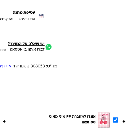
עטיפת מתנה
סמנו בעגלה — נעטוף יפה
יש שאלה על המוצר?
דברו איתנו בוואטסאפ
נחזו
מק"ט:
308053
קטגוריות:
אוגדני
אוגדן למחברת PP מיני מאוס
+
+
₪
20.00