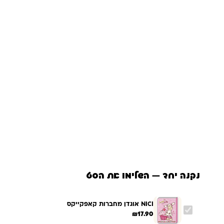
נקנה יחד — השלימו את הסט
NICI אוגדן מחברות קאפקייקס
₪
17.90