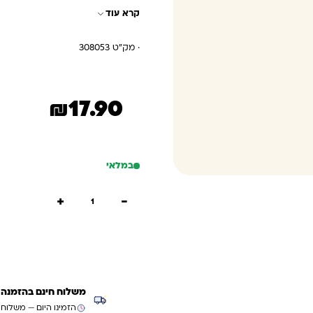
קרא עוד
· מק"ט 308053
₪
17.90
במלאי
כמות של NICI אוגדן מחברות קאפקייקס
+
−
הוספה
קנייה
משלוח חינם בהזמנה מעל ₪299 (למעט
הזמינו היום — משלוח