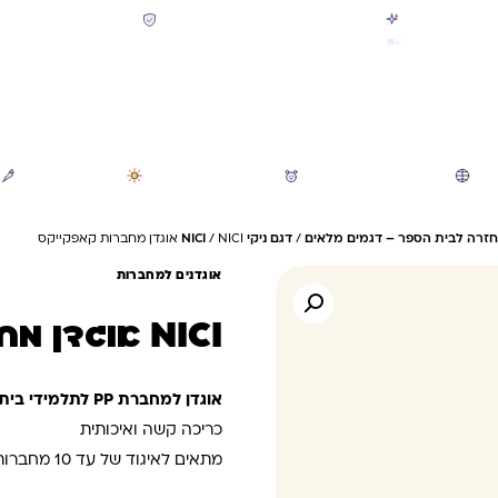
קולקציית חזרה לבית הספר 2026 נחתה
תשלום מאובטח SSL + PCI
משלוח מהיר חינם בקניה מעל 299 ₪ (למעט ריהוט)
חיפוש
משחקי חצר וגינה
הכל לגננת ולגן
מוצרי קיץ
חזרה לבית הספר – דגמים מלאים
/
דגם ניקי NICI
/ NICI אוגדן מחברות קאפקייקס
אוגדנים למחברות
NICI אוגדן מחברות קאפקייקס
אוגדן למחברת PP לתלמידי בית ספר
כריכה קשה ואיכותית
מתאים לאיגוד של עד 10 מחברות בגודל סטנדרט