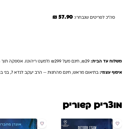
57.90 ₪
סה"כ לפריטים שנבחרו:
משלוחים והחזרות
משלוח עד הבית:
₪29, חינם מעל ₪299 (למעט ריהוט). אספקה תוך 2-4 ימי עסקים. באזורים רחוקים, קיבוצים ויישובים — עד 6 ימי עסקים.
איסוף עצמי:
בתיאום מראש, חינם מהחנות — הרב יעקב לנדא 7, בני ברק.
מוצרים קשורים