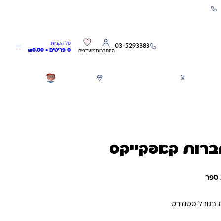
שירות אישי 03-5293383
0
0
סל הקניות
03-5293383
0 פריטים •
0.00
₪
התחברות
מועדפים
חגים
משחקים לפי גילאים
מותגים
GIFT CARD