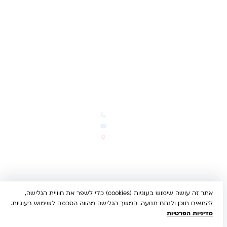
תקנון האתר
ביטול עסקה
משלוחים והחזרות
מדיניות פרטיות
הצהרת נגישות
הבלוג של קינדי
יצירת קשר
חדשות ועדכונים
צרו קשר
הבלוג שלנו
03-5293383
המבצעים החמים
office@kindertoys.co.il
החדשים והמומלצים
הרב יעקב לנדא 7, בני ברק
סטטוס הזמנה
א'-ה' 10:00-21:00 • ו' 10:00-
14:00
אתר זה עושה שימוש בעוגיות (cookies) כדי לשפר את חוויית הגלישה,
© 2026 קינדר טויס • כל הזכויות שמורות •
הצהרת נגישות
להתאים תוכן ולנתח תנועה. המשך הגלישה מהווה הסכמה לשימוש בעוגיות.
UX/UI & Dev by
Multi Digital
מדיניות הפרטיות
תשלום מאובטח:
Bit
PayPal
ISRACARD
MC
VISA