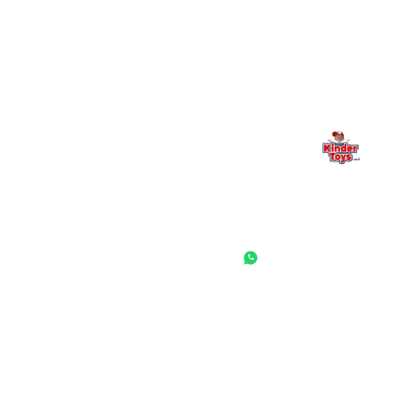
משפחתי. אם משהו לא ברור, חסר, או אתם פשוט רוצים להתייעץ
— אנחנו כאן. תמיד.
החנות המובילה לצעצועים, מכשירי כתיבה, חומרי יצירה וציוד לגני ילדים
ובתי ספר. שירות אישי, מחירים הוגנים ואלפי לקוחות מרוצים.
◎
f
ראשי
גננות ומוסדות
הסיפור שלנו
התחבר / הרשם
שאלות ותשובות
משאלות
לקוחות מספרים
מועדון לקוחות