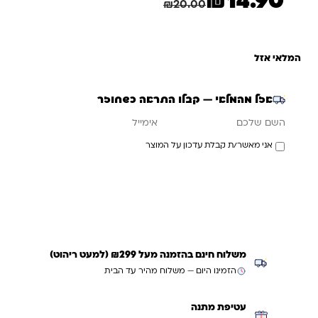
₪
14.90
חיסכון
5.10
₪
₪
20.00
המלאי אזל
אזל מהמלאי — קבלו התראה כשחוזר
אימייל
השם שלכם
אני מאשר/ת קבלת עדכון על המוצר
עדכנו אותי כשחוזר
משלוח חינם בהזמנה מעל ₪299 (למעט ריהוט)
הזמינו היום — משלוח מהיר עד הבית
עטיפת מתנה