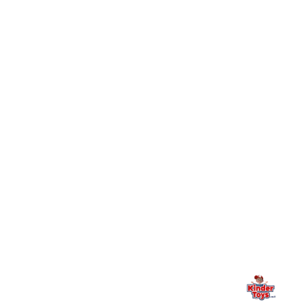
+
Toys וכיצד מצטרפים?
חיפשתי באתר משחק/מוצר מסוים והוא אזל מהמלאי. מה
+
עושים?
+
יש חנות פיזית? איפה היא ומתי אפשר לבקר בה?
מילה אחרונה, מהלב
Kinder Toys היא לא רק חנות — היא בית למשחק, גילוי וחיבור
משפחתי. אם משהו לא ברור, חסר, או אתם פשוט רוצים להתייעץ
— אנחנו כאן. תמיד.