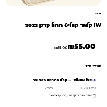
גרופי
IW קלמר קווליט חתול קרם 2023
₪
55.00
המחיר הנוכחי הוא: ₪55.00.
המחיר המקורי היה: ₪65.00.
חיסכון
10.00
₪
₪
65.00
המלאי אזל
אזל מהמלאי — קבלו התראה כשחוזר
אימייל
השם שלכם
אני מאשר/ת קבלת עדכון על המוצר
עדכנו אותי כשחוזר