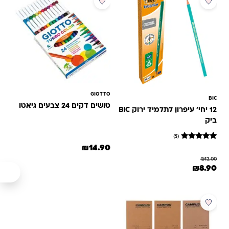
GIOTTO
BIC
טושים דקים 24 צבעים גיאטו
12 יחי' עיפרון לתלמיד ירוק BIC
ביק
(5)
5
מדורגים
₪
14.90
5
₪
12.00
מתוך 5
המחיר המקורי היה: ₪12.00.
המחיר הנוכחי הוא: ₪8.90.
₪
8.90
מבוסס על
דירוגים של
לקוחות
מבצע