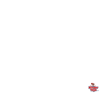
חיפשתי באתר משחק/מוצר מסוים והוא אזל מהמלאי. מה
+
עושים?
+
יש חנות פיזית? איפה היא ומתי אפשר לבקר בה?
מילה אחרונה, מהלב
Kinder Toys היא לא רק חנות — היא בית למשחק, גילוי וחיבור
משפחתי. אם משהו לא ברור, חסר, או אתם פשוט רוצים להתייעץ
— אנחנו כאן. תמיד.
החנות המובילה לצעצועים, מכשירי כתיבה, חומרי יצירה וציוד לגני ילדים
ובתי ספר. שירות אישי, מחירים הוגנים ואלפי לקוחות מרוצים.