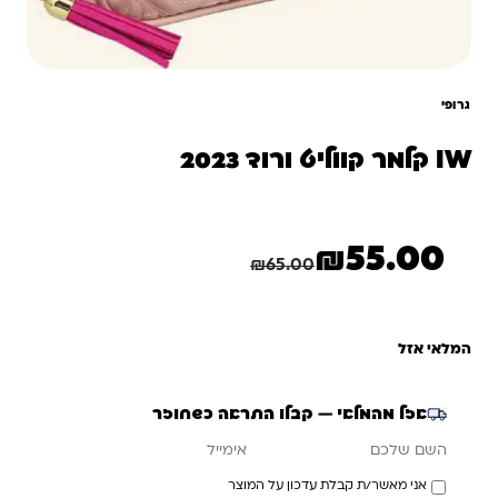
גרופי
IW קלמר קווליט ורוד 2023
₪
55.00
המחיר הנוכחי הוא: ₪55.00.
המחיר המקורי היה: ₪65.00.
חיסכון
10.00
₪
₪
65.00
המלאי אזל
אזל מהמלאי — קבלו התראה כשחוזר
אימייל
השם שלכם
אני מאשר/ת קבלת עדכון על המוצר