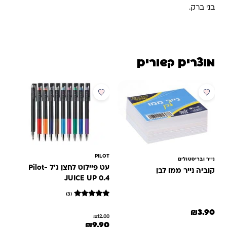
בני ברק.
מוצרים קשורים
מבצע
PILOT
נייר ובריסטולים
עט פיילוט לחצן ג'ל Pilot-
קוביה נייר ממו לבן
JUICE UP 0.4
(3)
3
מדורגים
5
₪
3.90
₪
12.00
מתוך 5
המחיר המקורי היה: ₪12.00.
המחיר הנוכחי הוא: ₪9.90.
₪
9.90