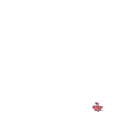
Toys וכיצד מצטרפים?
חיפשתי באתר משחק/מוצר מסוים והוא אזל מהמלאי. מה
+
עושים?
+
יש חנות פיזית? איפה היא ומתי אפשר לבקר בה?
מילה אחרונה, מהלב
Kinder Toys היא לא רק חנות — היא בית למשחק, גילוי וחיבור
משפחתי. אם משהו לא ברור, חסר, או אתם פשוט רוצים להתייעץ
— אנחנו כאן. תמיד.