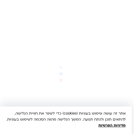
תקנון האתר
ביטול עסקה
משלוחים והחזרות
מדיניות פרטיות
הצהרת נגישות
הבלוג של קינדי
יצירת קשר
חדשות ועדכונים
צרו קשר
הבלוג שלנו
03-5293383
המבצעים החמים
office@kindertoys.co.il
החדשים והמומלצים
הרב יעקב לנדא 7, בני ברק
סטטוס הזמנה
א'-ה' 10:00-21:00 • ו' 10:00-
14:00
אתר זה עושה שימוש בעוגיות (cookies) כדי לשפר את חוויית הגלישה,
© 2026 קינדר טויס • כל הזכויות שמורות •
הצהרת נגישות
להתאים תוכן ולנתח תנועה. המשך הגלישה מהווה הסכמה לשימוש בעוגיות.
UX/UI & Dev by
Multi Digital
מדיניות הפרטיות
תשלום מאובטח:
Bit
PayPal
ISRACARD
MC
VISA