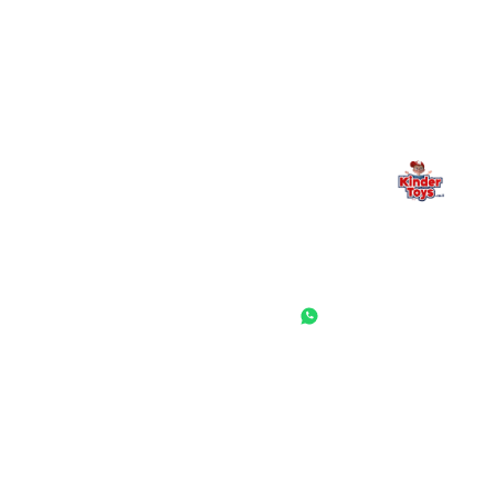
משפחתי. אם משהו לא ברור, חסר, או אתם פשוט רוצים להתייעץ
— אנחנו כאן. תמיד.
החנות המובילה לצעצועים, מכשירי כתיבה, חומרי יצירה וציוד לגני ילדים
ובתי ספר. שירות אישי, מחירים הוגנים ואלפי לקוחות מרוצים.
◎
f
ראשי
גננות ומוסדות
הסיפור שלנו
התחבר / הרשם
שאלות ותשובות
משאלות
לקוחות מספרים
מועדון לקוחות