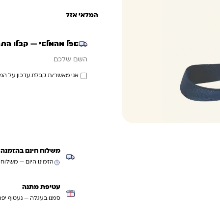
המלאי אזל
אזל מהמלאי — קבלו הת
אימייל
השם שלכם
אני מאשר/ת קבלת עדכון על המ
משלוח חינם בהזמנה מעל ₪299 (למעט
הזמינו היום — משלוח
עטיפת מתנה
סמנו בעגלה — נעטוף יפה