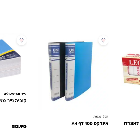
מבצע
נייר ובריסטולים
קוביה נייר ממו
הכל לגננת
אינדקס 100 דף A4
₪
3.90