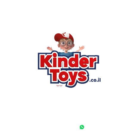
רא
הסי
שא
לק
מוע
תק
בי
מש
מדי
הצ
הבל
יצ
החנות המובילה לצעצועים, מכשירי כתיבה, חומרי יצירה וציוד לגני
ילדים ובתי ספר. שירות אישי, מחירים הוגנים ואלפי לקוחות מרוצים.
◎
f