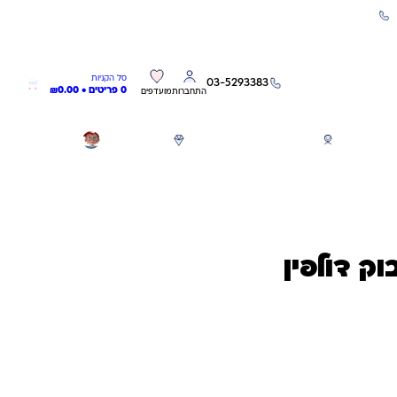
שירות אישי 03-5293383
0
0
סל הקניות
03-5293383
0 פריטים •
0.00
₪
התחברות
מועדפים
חגים
משחקים לפי גילאים
מותגים
GIFT CARD
ק דולפין
חיסכון
11.00
₪