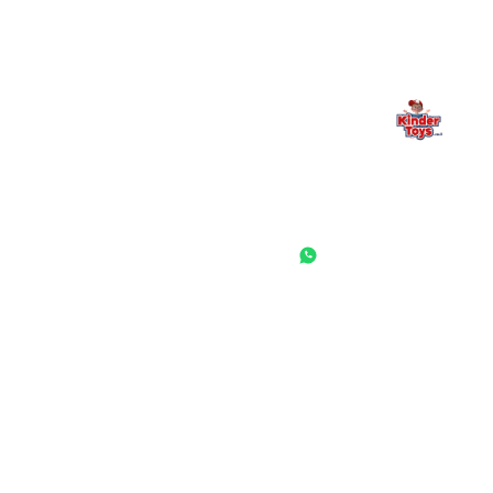
החנות המובילה לצעצועים, מכשירי כתיבה, חומרי יצירה וציוד לגני ילדים
ובתי ספר. שירות אישי, מחירים הוגנים ואלפי לקוחות מרוצים.
◎
f
ראשי
גננות ומוסדות
הסיפור שלנו
התחבר / הרשם
שאלות ותשובות
משאלות
לקוחות מספרים
מועדון לקוחות
תקנון האתר
ביטול עסקה