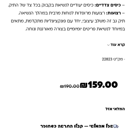
–
כיסים צדדיים:
כיסים יעודיים לנשיאת בקבוק בכל צד של התיק.
–
רצועות:
רצועות מרופדות לנוחות מרבית במהלך הנשיאה.
תיק גב זה משלב עיצובי, יחד עם פונקציונליות מתקדמת, מתאים
במיוחד לנשיאת פריטים יומיומיים בצורה מאורגנת ונוחה.
קרא עוד
· מק"ט 22823
₪
159.00
המחיר הנוכחי הוא: ₪159.00.
המחיר המקורי היה: ₪190.00.
חיסכון
31.00
₪
₪
190.00
המלאי אזל
אזל מהמלאי — קבלו התראה כשחוזר