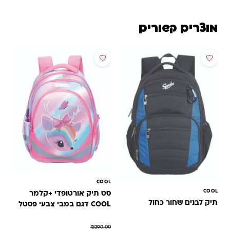
מוצרים קשורים
מבצע
מבצע
COOL
COOL
סט תיק אורטופדי +קלמר
תיק לבנים שחור כחול
COOL דגם במבי צבעי פסטל
₪
290.00