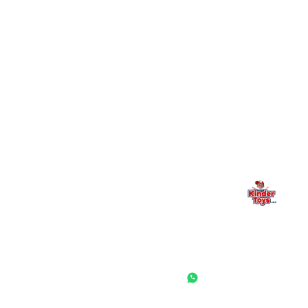
+
יש חנות פיזית? איפה היא ומתי אפשר לבקר בה?
מילה אחרונה, מהלב
Kinder Toys היא לא רק חנות — היא בית למשחק, גילוי וחיבור
משפחתי. אם משהו לא ברור, חסר, או אתם פשוט רוצים להתייעץ
— אנחנו כאן. תמיד.
החנות המובילה לצעצועים, מכשירי כתיבה, חומרי יצירה וציוד לגני ילדים
ובתי ספר. שירות אישי, מחירים הוגנים ואלפי לקוחות מרוצים.
◎
f