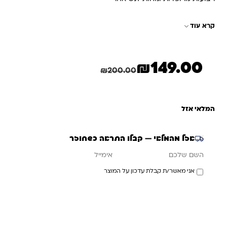
קרא עוד
₪
149.00
המחיר הנוכחי הוא: ₪149.00.
המחיר המקורי היה: ₪200.00.
חיסכון
51.00
₪
₪
200.00
המלאי אזל
אזל מהמלאי — קבלו התראה כשחוזר
אימייל
השם שלכם
אני מאשר/ת קבלת עדכון על המוצר
עדכנו אותי כשחוזר