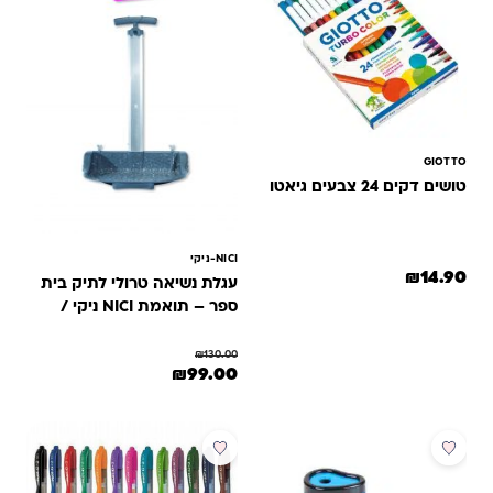
GIOTTO
טושים דקים 24 צבעים גיאטו
NICI-ניקי
₪
14.90
עגלת נשיאה טרולי לתיק בית
ספר – תואמת NICI ניקי /
גרופי / Inway
₪
130.00
המחיר המקורי היה: ₪130.00.
המחיר הנוכחי הוא: ₪99.00.
₪
99.00
מבצע