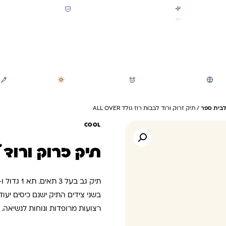
קולקציית חזרה לבית הספר 2026 נחתה
תשלום מאובטח SSL + PCI
משלוח מהיר חינם בקניה מעל 299 ₪ (למעט ריהוט)
חיפוש
משחקי חצר וגינה
הכל לגננת ולגן
מוצרי קיץ
לבית ספר
/ תיק זרוק ורוד לבבות רוז גולד ALL OVER
COOL
תיק זרוק ורוד לבבו
תיק גב בעל 3 תאים. תא 1 גדול ו-2 תאים בקדמת ילקוט
בשני צידים התיק ישנם כיסים יעוד
רצועות מרופדות ונוחות לנשיאה.