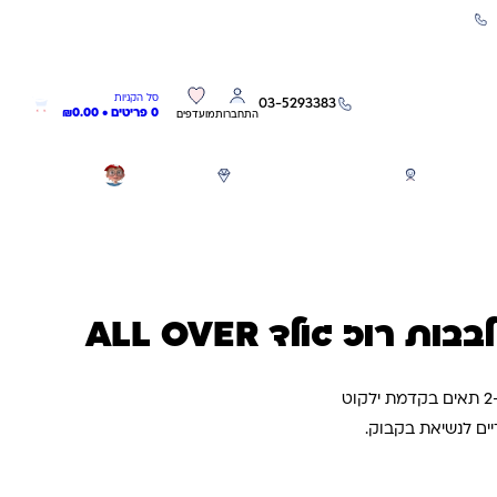
שירות אישי 03-5293383
0
0
סל הקניות
03-5293383
0 פריטים •
0.00
₪
התחברות
מועדפים
חגים
משחקים לפי גילאים
מותגים
GIFT CARD
ת רוז גולד ALL OVER
יים לנשיאת בקבוק.