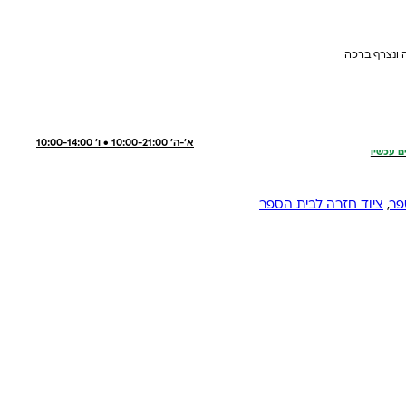
 ונצרף ברכה
א'-ה' 10:00-21:00 • ו' 10:00-14:00
ם עכשיו
פר
,
ציוד חזרה לבית הספר