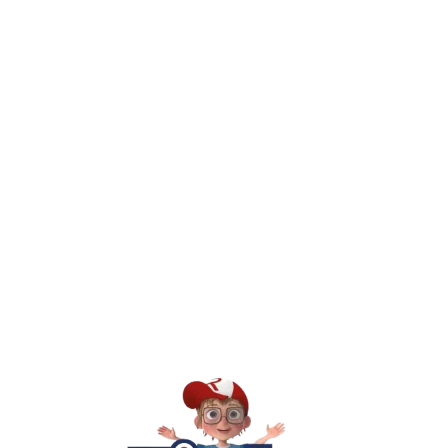
חיפשתי באתר משחק/מוצר מסוים והוא אזל מהמלאי. מה עושים?
יש חנות פיזית? איפה היא ומתי אפשר לבקר בה?
מילה אחר
Kinder Toys היא לא רק חנות — היא 
חסר, או אתם פשוט רוצים ל
רא
הסי
שא
לק
מוע