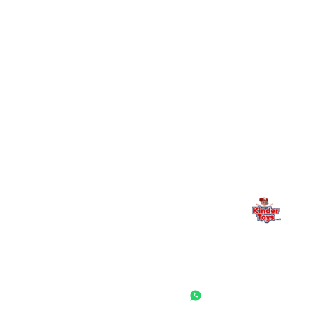
+
יש חנות פיזית? איפה היא ומתי אפשר לבקר בה?
מילה אחרונה, מהלב
Kinder Toys היא לא רק חנות — היא בית למשחק, גילוי וחיבור
משפחתי. אם משהו לא ברור, חסר, או אתם פשוט רוצים להתייעץ
— אנחנו כאן. תמיד.
החנות המובילה לצעצועים, מכשירי כתיבה, חומרי יצירה וציוד לגני ילדים
ובתי ספר. שירות אישי, מחירים הוגנים ואלפי לקוחות מרוצים.
◎
f