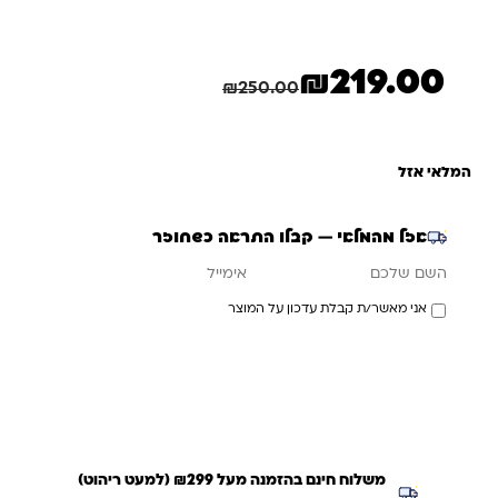
₪
219.00
המחיר הנוכחי הוא: ₪219.00.
המחיר המקורי היה: ₪250.00.
חיסכון
31.00
₪
₪
250.00
המלאי אזל
אזל מהמלאי — קבלו התראה כשחוזר
אימייל
השם שלכם
אני מאשר/ת קבלת עדכון על המוצר
עדכנו אותי כשחוזר
משלוח חינם בהזמנה מעל ₪299 (למעט ריהוט)