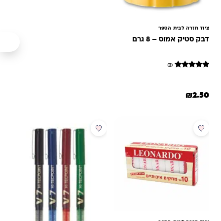
ציוד חזרה לבית הספר
דבק סטיק אמוס – 8 גרם
(2)
2
מדורגים
5
מתוך 5
₪
2.50
מבוסס על
דירוגים של
לקוחות
מבצע
מבצע