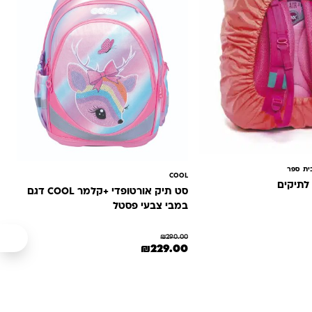
ית ספר
COOL
סט תיק אורטופדי +קלמר COOL דגם
במבי צבעי פסטל
₪
290.00
המחיר המקורי היה: ₪290.00.
המחיר הנוכחי הוא: ₪229.00.
₪
229.00