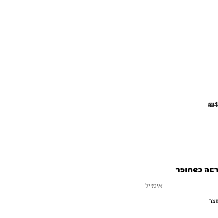
חיסכון
31.00
₪
₪
ראה כשחוזר
וצר