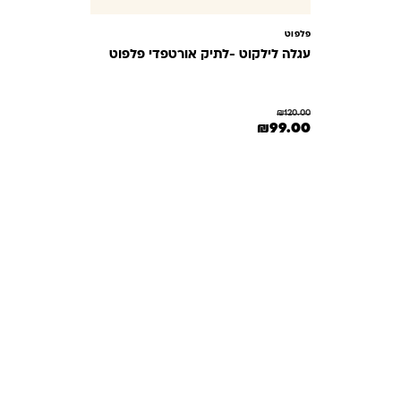
פלפוט
עגלה לילקוט -לתיק אורטפדי פלפוט
₪
120.00
המחיר המקורי היה: ₪120.00.
המחיר הנוכחי הוא: ₪99.00.
₪
99.00
תשובות
מון. במיוחד כשמדובר במשחקים ומתנות לילדים
— משהו שחייב להיות מדויק, איכותי ומתאים באמת. ב-Kinder Toys תמצאו שירות אישי, ליווי
לידיים שלכם. אנחנו כאן כדי שתוכלו להזמין