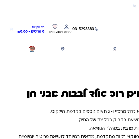
שירות אישי 03-5293383
0
0
סל הקניות
03-5293383
0 פריטים •
0.00
₪
התחברות
מועדפים
חגים
משחקים לפי גילאים
מותגים
GIFT CARD
לנשיאת בקבוק בכל צד של התיק.
ות מרבית במהלך הנשיאה.
פונקציונליות מתקדמת, מתאים במיוחד לנשיאת פריטים יומיומיים