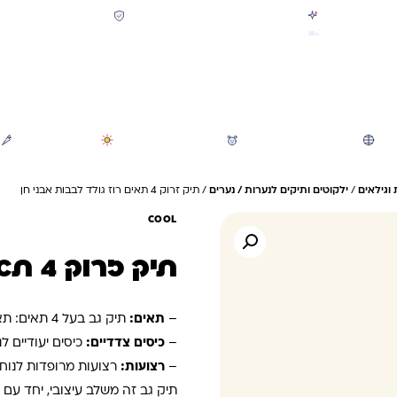
קולקציית חזרה לבית הספר 2026 נחתה
תשלום מאובטח SSL + PCI
משלוח מהיר חינם בקניה מעל 299 ₪ (למעט ריהוט)
חיפוש
משחקי חצר וגינה
הכל לגננת ולגן
מוצרי קיץ
 וגילאים
/
ילקוטים ותיקים לנערות / נערים
/ תיק זרוק 4 תאים רוז גולד לבבות אבני חן
COOL
תיק זרוק 4 תאים רוז גולד לבבות אבני חן
–
תאים:
תיק גב בעל 4 תאים: תא גדול מרכזי ו-3 תאים נוספים בקדמת הילקוט.
–
כיסים צדדיים:
כיסים יעודיים 
–
רצועות:
רצועות מרופדות לנוח
תיק גב זה משלב עיצובי, יחד עם 